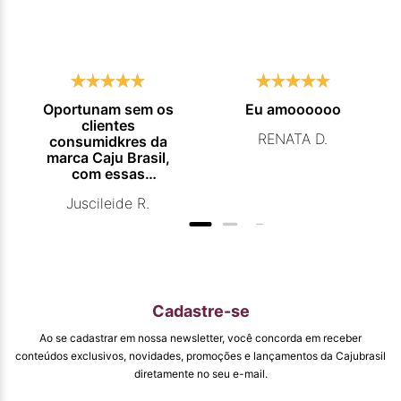
Oportunam sem os
Eu amoooooo
clientes
RENATA D.
consumidkres da
marca Caju Brasil,
com essas
campanhas
Juscileide R.
promocionais de
venda para que
mais pessoas
conhecam e se
beneficiam com os
produtos de ótima
qualidade que vcs
Cadastre-se
entregam. Parabéns
#
Ao se cadastrar em nossa newsletter, você concorda em receber
pormaiscampanhaspromorcionais.
conteúdos exclusivos, novidades, promoções e lançamentos da Cajubrasil
diretamente no seu e-mail.