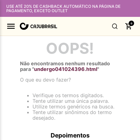
USE ATÉ 20% DE CASHBACK AUTOMÁTICO NA PÁGINA DE
PAGAMENTO, EXCETO OUTLET
0
OOPS!
Não encontramos nenhum resultado
para "
undergo041024396.html
"
O que eu devo fazer?
Verifique os termos digitados.
Tente utilizar uma única palavra.
Utilize termos genéricos na busca.
Tente utilizar sinônimos do termo
desejado.
Depoimentos