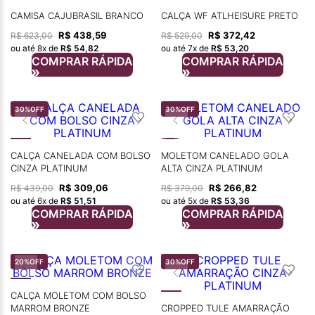
CAMISA CAJUBRASIL BRANCO
CALÇA WF ATLHEISURE PRETO
R$
438
,
59
R$
372
,
42
R$
623
,
00
R$
529
,
00
ou até
8
x de
R$
54
,
82
ou até
7
x de
R$
53
,
20
COMPRAR RÁPIDA
COMPRAR RÁPIDA
30%
OFF
30%
OFF
CALÇA CANELADA COM BOLSO
MOLETOM CANELADO GOLA
CINZA PLATINUM
ALTA CINZA PLATINUM
R$
309
,
06
R$
266
,
82
R$
439
,
00
R$
379
,
00
ou até
6
x de
R$
51
,
51
ou até
5
x de
R$
53
,
36
COMPRAR RÁPIDA
COMPRAR RÁPIDA
20%
OFF
30%
OFF
CALÇA MOLETOM COM BOLSO
MARROM BRONZE
CROPPED TULE AMARRAÇÃO