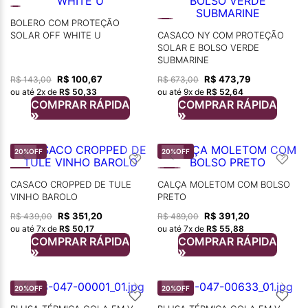
BOLERO COM PROTEÇÃO
SOLAR OFF WHITE U
CASACO NY COM PROTEÇÃO
SOLAR E BOLSO VERDE
SUBMARINE
R$
100
,
67
R$
473
,
79
R$
143
,
00
R$
673
,
00
ou até
2
x de
R$
50
,
33
ou até
9
x de
R$
52
,
64
COMPRAR RÁPIDA
COMPRAR RÁPIDA
20%
OFF
20%
OFF
CASACO CROPPED DE TULE
CALÇA MOLETOM COM BOLSO
VINHO BAROLO
PRETO
R$
351
,
20
R$
391
,
20
R$
439
,
00
R$
489
,
00
ou até
7
x de
R$
50
,
17
ou até
7
x de
R$
55
,
88
COMPRAR RÁPIDA
COMPRAR RÁPIDA
20%
OFF
20%
OFF