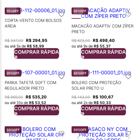
15%
OFF
20%
OFF
CORTA-VENTO COM BOLSOS
AREIA
MACACÃO ADAPTIV COM ZÍPER
PRETO
R$
294
,
95
R$
498
,
40
R$
347
,
00
R$
623
,
00
ou até
5
x de
R$
58
,
99
ou até
9
x de
R$
55
,
37
COMPRAR RÁPIDA
COMPRAR RÁPIDA
20%
OFF
30%
OFF
PARKA TAFETÁ SOFT COM
BOLERO COM PROTEÇÃO
REGULADOR PRETO
SOLAR PRETO U
R$
535
,
20
R$
100
,
67
R$
669
,
00
R$
143
,
00
ou até
10
x de
R$
53
,
52
ou até
2
x de
R$
50
,
33
COMPRAR RÁPIDA
COMPRAR RÁPIDA
30%
OFF
30%
OFF