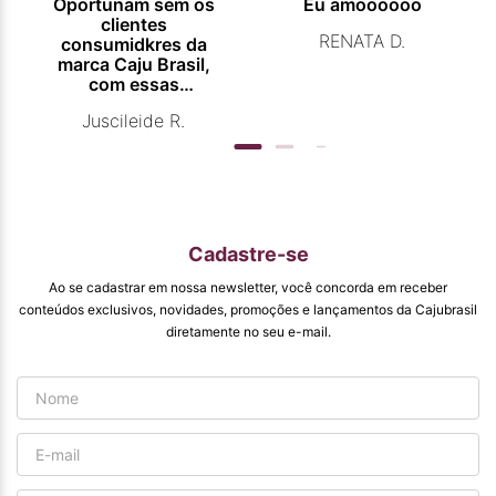
Oportunam sem os
Eu amoooooo
clientes
RENATA D.
consumidkres da
marca Caju Brasil,
com essas
campanhas
Juscileide R.
promocionais de
venda para que
mais pessoas
conhecam e se
beneficiam com os
produtos de ótima
qualidade que vcs
Cadastre-se
entregam. Parabéns
#
Ao se cadastrar em nossa newsletter, você concorda em receber
pormaiscampanhaspromorcionais.
conteúdos exclusivos, novidades, promoções e lançamentos da Cajubrasil
diretamente no seu e-mail.