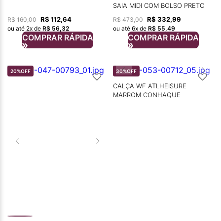
SAIA MIDI COM BOLSO PRETO
R$
112
,
64
R$
332
,
99
R$
160
,
00
R$
473
,
00
ou até
2
x de
R$
56
,
32
ou até
6
x de
R$
55
,
49
COMPRAR RÁPIDA
COMPRAR RÁPIDA
20%
OFF
30%
OFF
CALÇA WF ATLHEISURE
MARROM CONHAQUE