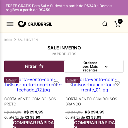
FRETE GRÁTIS Para Sul e Sudeste a partir de R$349 - Demais
regiões a partir de R$459
0
SALE INVERNO - PÁGINA
SALE INVERNO
28
PRODUTOS
Ordenar
Filtrar
por
Mais
recentes
15%
OFF
15%
OFF
CORTA VENTO COM BOLSOS
CORTA VENTO COM BOLSOS
PRETO
BRANCO
R$
294
,
95
R$
294
,
95
R$
347
,
00
R$
347
,
00
ou até
5
x de
R$
58
,
99
ou até
5
x de
R$
58
,
99
COMPRAR RÁPIDA
COMPRAR RÁPIDA