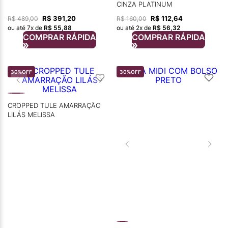
CINZA PLATINUM
R$
391
,
20
R$
112
,
64
R$
489
,
00
R$
160
,
00
ou até
7
x de
R$
55
,
88
ou até
2
x de
R$
56
,
32
COMPRAR RÁPIDA
COMPRAR RÁPIDA
30%
OFF
30%
OFF
CROPPED TULE AMARRAÇÃO
LILÁS MELISSA