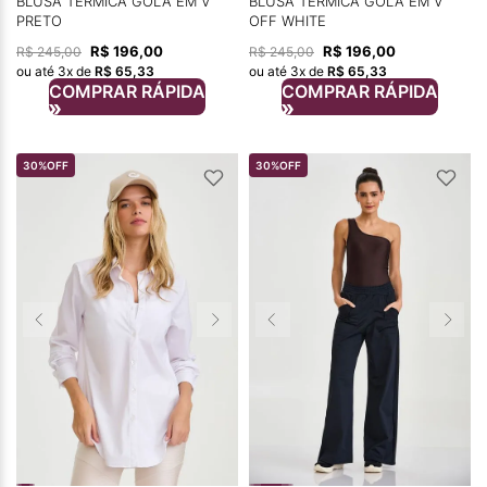
BLUSA TÉRMICA GOLA EM V
BLUSA TÉRMICA GOLA EM V
PRETO
OFF WHITE
R$
196
,
00
R$
196
,
00
R$
245
,
00
R$
245
,
00
ou até
3
x de
R$
65
,
33
ou até
3
x de
R$
65
,
33
COMPRAR RÁPIDA
COMPRAR RÁPIDA
30%
OFF
30%
OFF