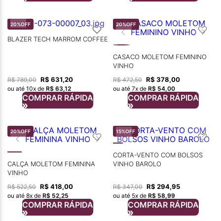
20%
OFF
20%
OFF
BLAZER TECH MARROM COFFEE
CASACO MOLETOM FEMININO
VINHO
R$
631
,
20
R$
378
,
00
R$
789
,
00
R$
472
,
50
ou até
10
x de
R$
63
,
12
ou até
7
x de
R$
54
,
00
COMPRAR RÁPIDA
COMPRAR RÁPIDA
20%
OFF
15%
OFF
CORTA-VENTO COM BOLSOS
CALÇA MOLETOM FEMININA
VINHO BAROLO
VINHO
R$
418
,
00
R$
294
,
95
R$
522
,
50
R$
347
,
00
ou até
8
x de
R$
52
,
25
ou até
5
x de
R$
58
,
99
COMPRAR RÁPIDA
COMPRAR RÁPIDA