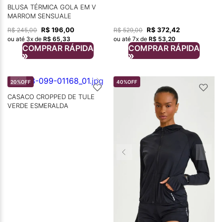
BLUSA TÉRMICA GOLA EM V
MARROM SENSUALE
R$
196
,
00
R$
372
,
42
R$
245
,
00
R$
529
,
00
ou até
3
x de
R$
65
,
33
ou até
7
x de
R$
53
,
20
COMPRAR RÁPIDA
COMPRAR RÁPIDA
20%
OFF
40%
OFF
CASACO CROPPED DE TULE
VERDE ESMERALDA