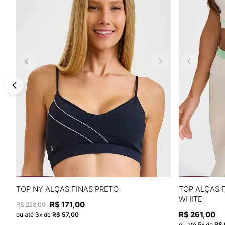
P
M
G
TOP NY ALÇAS FINAS PRETO
TOP ALÇAS 
WHITE
R$
171
,
00
R$
228
,
00
ADICIONAR À SACOLA
R$
261
,
00
ou até
3
x de
R$
57
,
00
ou até
5
x de
R$