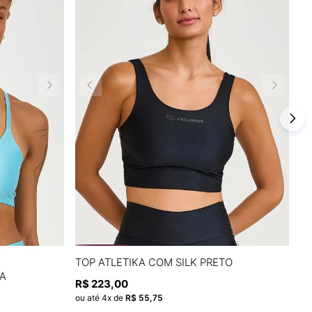
P
M
G
GG
TOP ATLETIKA COM SILK PRETO
T
A
O
R$
223
,
00
A
ADICIONAR À SACOLA
R
ou até
4
x de
R$
55
,
75
ou