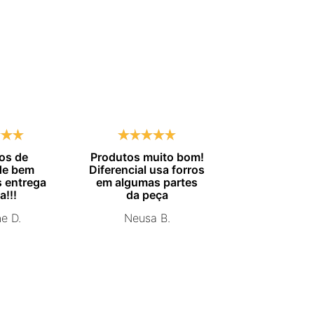
os de
Produtos muito bom!
Entrega no
de bem
Diferencial usa forros
combinado.
 entrega
em algumas partes
Marisa 
a!!!
da peça
ne D.
Neusa B.