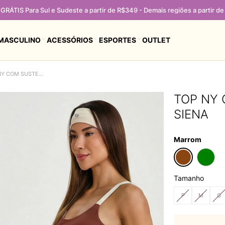
GRÁTIS Para Sul e Sudeste a partir de R$349 - Demais regiões a partir d
MASCULINO
ACESSÓRIOS
ESPORTES
OUTLET
TOP NY COM SUSTENTAÇÃO MARROM SIENA
TOP NY
SIENA
Marrom
Tamanho
P
M
G