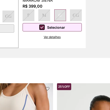
MARROM SIENA
R$ 399,00
P
M
G
GG
GG
Selecionar
Ver detalhes
25%
OFF