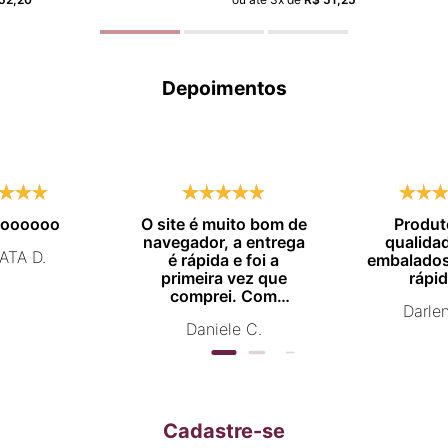
Depoimentos
moooooo
O site é muito bom de
Produt
navegador, a entrega
qualida
ATA D.
é rápida e foi a
embalados
primeira vez que
rápid
comprei. Com
Darle
certeza vou comprar
Daniele C.
novamente.
Cadastre-se