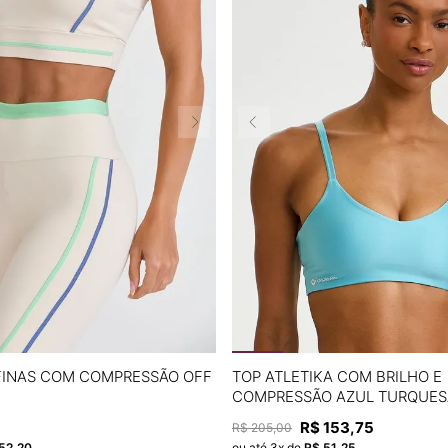
P
M
G
P
M
G
FINAS COM COMPRESSÃO OFF
TOP ATLETIKA COM BRILHO E
COMPRESSÃO AZUL TURQUES
ADICIONAR À SACOLA
ADICIONAR À SACOL
R$
153
,
75
R$
205
,
00
52
,
20
ou até
3
x de
R$
51
,
25