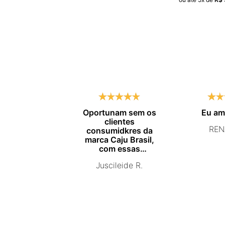
Oportunam sem os
Eu a
clientes
REN
consumidkres da
marca Caju Brasil,
com essas
campanhas
Juscileide R.
promocionais de
venda para que mais
pessoas conhecam e
se beneficiam com os
produtos de ótima
qualidade que vcs
entregam. Parabéns