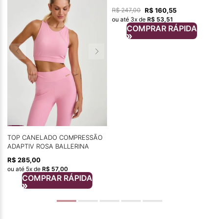
R$
160
,
55
R$
247
,
00
ou até
3
x de
R$
53
,
51
COMPRAR RÁPIDA
TOP CANELADO COMPRESSÃO
ADAPTIV ROSA BALLERINA
R$
285
,
00
ou até
5
x de
R$
57
,
00
COMPRAR RÁPIDA