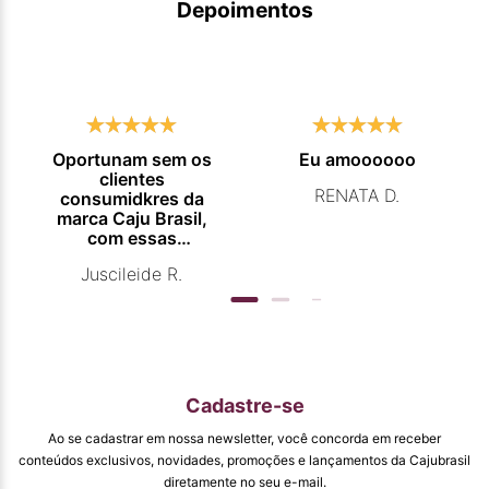
Depoimentos
Oportunam sem os
Eu amoooooo
clientes
RENATA D.
consumidkres da
marca Caju Brasil,
com essas
campanhas
Juscileide R.
promocionais de
venda para que
mais pessoas
conhecam e se
beneficiam com os
produtos de ótima
qualidade que vcs
Cadastre-se
entregam. Parabéns
#
Ao se cadastrar em nossa newsletter, você concorda em receber
pormaiscampanhaspromorcionais.
conteúdos exclusivos, novidades, promoções e lançamentos da Cajubrasil
diretamente no seu e-mail.