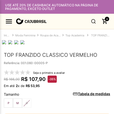
USE ATÉ 20% DE CASHBACK AUTOMÁTICO NA PÁGINA DE
PAGAMENTO, EXCETO OUTLET
0
Moda Feminina
Roupa de Academia Feminina
Top Academia
TOP FRANZIDO CLASSICO VERMELHO
TOP FRANZIDO CLASSICO VERMELHO
Referência
:
001.060-00005-P
Seja o primeiro a avaliar
R$
107
,
90
R$
166
,
00
-
35%
Em até
2
x de
R$
53
,
95
Tabela de medidas
Tamanho
P
M
G