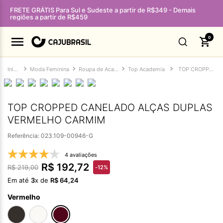
FRETE GRÁTIS Para Sul e Sudeste a partir de R$349 - Demais
regiões a partir de R$459
0
Moda Feminina
Roupa de Academia Feminina
Top Academia
TOP CROPPED CANELADO ALÇAS DUPLAS VERMELHO CARMIM
TOP CROPPED CANELADO ALÇAS DUPLAS
VERMELHO CARMIM
Referência
:
023.109-00946-G
4 avaliações
R$
192
,
72
R$
219
,
00
-
12%
Em até
3
x de
R$
64
,
24
Vermelho