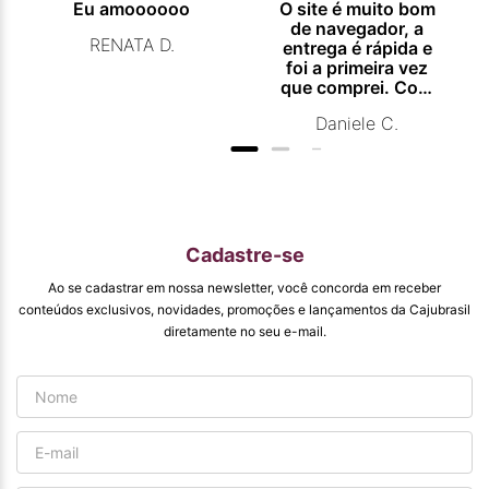
Eu amoooooo
O site é muito bom
de navegador, a
RENATA D.
entrega é rápida e
foi a primeira vez
que comprei. Com
certeza vou
Daniele C.
comprar
novamente.
Cadastre-se
Ao se cadastrar em nossa newsletter, você concorda em receber
conteúdos exclusivos, novidades, promoções e lançamentos da Cajubrasil
diretamente no seu e-mail.