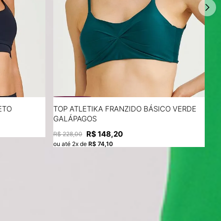
P
M
G
ETO
TOP ATLETIKA FRANZIDO BÁSICO VERDE
T
GALÁPAGOS
R
A
ADICIONAR À SACOLA
R$
148
,
20
R$
228
,
00
ou
ou até
2
x de
R$
74
,
10