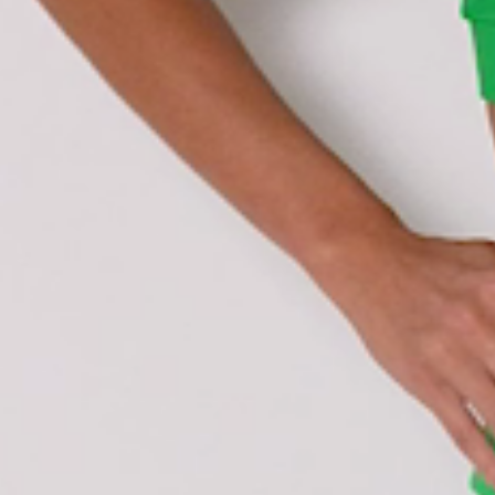
QUERO AVALIAR
Ordenar por
á um
esta avaliação foi útil?
comprador
ês
verificado
0
0
RT CLÁSSICO BRANCO