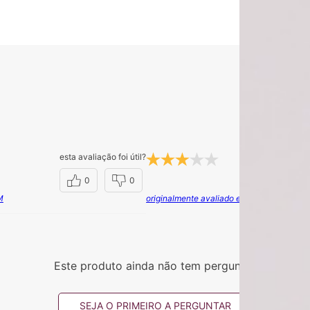
esta avaliação foi útil?
Suellen C.
h
m
0
0
M
originalmente avaliado em TOP COMFO
Este produto ainda não tem perguntas
SEJA O PRIMEIRO A PERGUNTAR