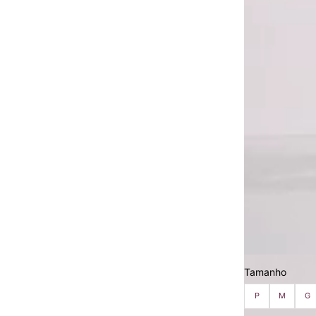
Tamanho
P
M
G