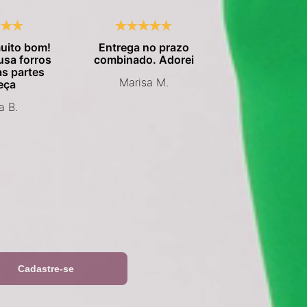
uito bom!
Entrega no prazo
Me surpreen
 usa forros
combinado. Adorei
qualidade da
s partes
O tecido é o
Marisa M.
eça
que já ves
roupas espo
a B.
Virei clie
Graciele
 e lançamentos da Cajubrasil
Cadastre-se