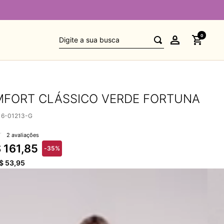
Digite a sua busca
0
MFORT CLÁSSICO VERDE FORTUNA
16-01213-G
2 avaliações
$
161
,
85
-
35%
$
53
,
95