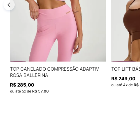
P
M
G
GG
TOP CANELADO COMPRESSÃO ADAPTIV
TOP LIFT B
ROSA BALLERINA
R$
249
,
00
ADICIONAR À SACOLA
R$
285
,
00
ou até
4
x de
R$
ou até
5
x de
R$
57
,
00