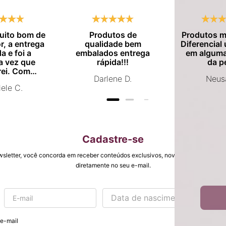
muito bom de
Produtos de
Produtos m
, a entrega
qualidade bem
Diferencial
a e foi a
embalados entrega
em alguma
a vez que
rápida!!!
da p
ei. Com
Darlene D.
Neus
vou comprar
ele C.
mente.
Cadastre-se
wsletter, você concorda em receber conteúdos exclusivos, novidades, promoções
diretamente no seu e-mail.
 e-mail