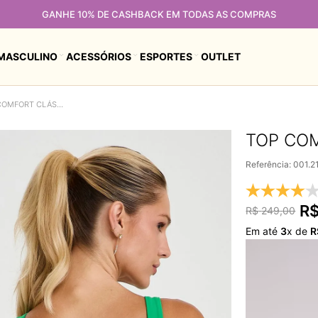
GANHE 10% DE CASHBACK EM TODAS AS COMPRAS
MASCULINO
ACESSÓRIOS
ESPORTES
OUTLET
TOP COMFORT CLÁSSICO VERDE FORTUNA
TOP CO
Referência
:
001.2
R
R$
249
,
00
Em até
3
x de
R