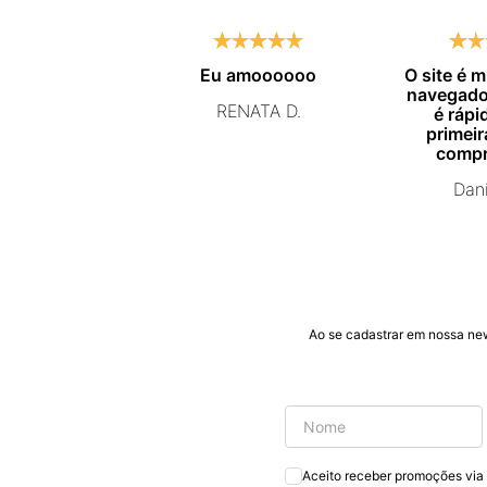
Eu amoooooo
O site é 
navegador
RENATA D.
é rápid
primeir
compr
certeza 
Dani
nova
Ao se cadastrar em nossa ne
Aceito receber promoções via