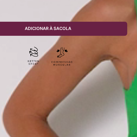
Últimas
4
unidades
ADICIONAR À SACOLA
OMPLETA
o, em tecido macio com compressão, tecnologia que torna a peça
ersos corpos, maior durabilidade da cor e resistência da forma.
orciona sustentação e conforto, com alças largas e costas
tadas. A compressão oferece suporte e segurança para
nsos, mantendo o conforto durante o uso.