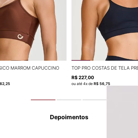
P
M
G
P
M
G
ÁSICO MARROM CAPUCCINO
TOP PRO COSTAS DE TELA PR
R$
227
,
00
ADICIONAR À SACOLA
ADICIONAR À SACOL
62
,
25
ou até
4
x de
R$
56
,
75
Depoimentos