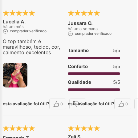
Lucelia A.
Jussara O.
há um mês
há uma semana
comprador verificado
comprador verificado
O top também é
maravilhoso, tecido, cor,
Tamanho
5/5
caimento excelentes
Conforto
5/5
Qualidade
5/5
esta avaliação foi útil?
esta avaliação foi útil?
0
0
0
Zeli S.
Fernanda Z.