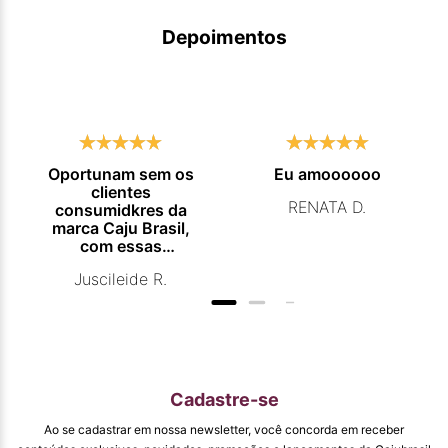
Depoimentos
Oportunam sem os
Eu amoooooo
clientes
RENATA D.
consumidkres da
marca Caju Brasil,
com essas
campanhas
Juscileide R.
promocionais de
venda para que
mais pessoas
conhecam e se
beneficiam com os
produtos de ótima
qualidade que vcs
Cadastre-se
entregam. Parabéns
#
Ao se cadastrar em nossa newsletter, você concorda em receber
pormaiscampanhaspromorcionais.