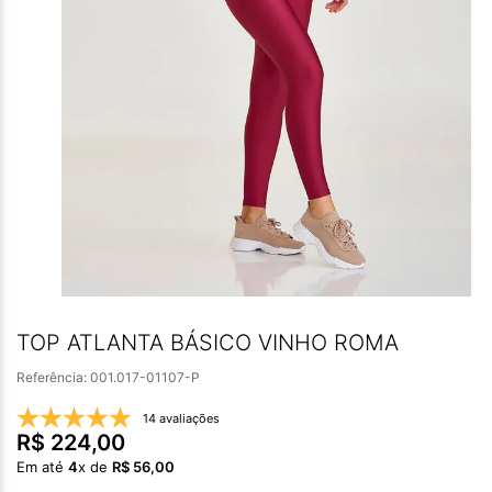
TOP ATLANTA BÁSICO VINHO ROMA
Referência
:
001.017-01107-P
14 avaliações
R$
224
,
00
Em até
4
x de
R$
56
,
00