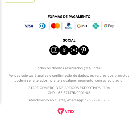
FORMAS DE PAGAMENTO
SOCIAL
Todos os direitos reservados @cajubrasil
Vendas sujeitas à análise e confirmação de dados. os valores dos produtos
podem ser alterados no site a qualquer momento, sem aviso prévio.
START COMERCIO DE ARTIGOS ESPORTIVOS LTDA
CNPJ: 66.871.175/0001-82
Atendimento ao cliente/WhatsApp: 17 99794-3739