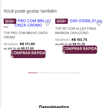
Você pode gostar também
25%
OFF
25%
OFF
TOP NY COM ALÇAS FINAS
TOP PRO COM BRILHO CINZA
MARROM CAPUCCINO
CROMO
R$
153
,
75
R$
205
,
00
R$
171
,
00
R$
228
,
00
ou até
3
x de
R$
51
,
25
COMPRAR RÁPIDA
ou até
3
x de
R$
57
,
00
COMPRAR RÁPIDA
Depoimentos