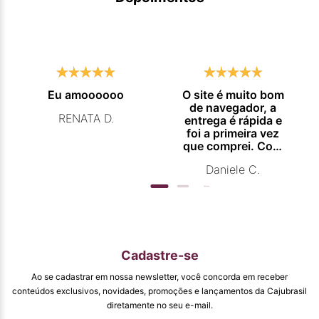
Eu amoooooo
O site é muito bom
de navegador, a
RENATA D.
entrega é rápida e
foi a primeira vez
que comprei. Com
certeza vou
Daniele C.
comprar
novamente.
Cadastre-se
Ao se cadastrar em nossa newsletter, você concorda em receber
conteúdos exclusivos, novidades, promoções e lançamentos da Cajubrasil
diretamente no seu e-mail.