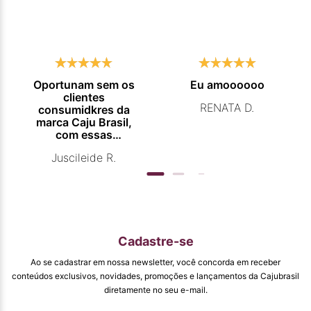
Oportunam sem os
Eu amoooooo
clientes
RENATA D.
consumidkres da
marca Caju Brasil,
com essas
campanhas
Juscileide R.
promocionais de
venda para que
mais pessoas
conhecam e se
beneficiam com os
produtos de ótima
qualidade que vcs
Cadastre-se
entregam. Parabéns
#
Ao se cadastrar em nossa newsletter, você concorda em receber
pormaiscampanhaspromorcionais.
conteúdos exclusivos, novidades, promoções e lançamentos da Cajubrasil
diretamente no seu e-mail.