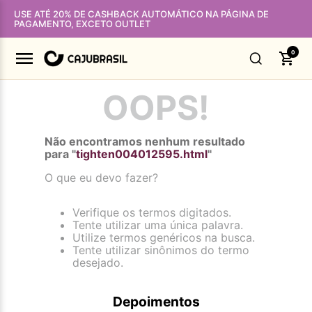
USE ATÉ 20% DE CASHBACK AUTOMÁTICO NA PÁGINA DE
PAGAMENTO, EXCETO OUTLET
0
OOPS!
Não encontramos nenhum resultado
para "
tighten004012595.html
"
O que eu devo fazer?
Verifique os termos digitados.
Tente utilizar uma única palavra.
Utilize termos genéricos na busca.
Tente utilizar sinônimos do termo
desejado.
Depoimentos