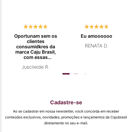
Oportunam sem os
Eu amoooooo
clientes
RENATA D.
consumidkres da
marca Caju Brasil,
com essas
campanhas
Juscileide R.
promocionais de
venda para que
mais pessoas
conhecam e se
beneficiam com os
produtos de ótima
qualidade que vcs
Cadastre-se
entregam. Parabéns
#
Ao se cadastrar em nossa newsletter, você concorda em receber
pormaiscampanhaspromorcionais.
conteúdos exclusivos, novidades, promoções e lançamentos da Cajubrasil
diretamente no seu e-mail.