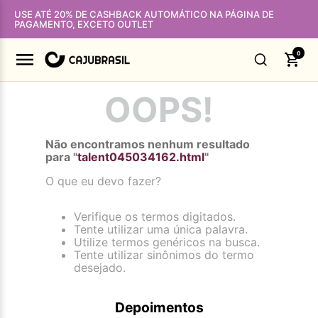
USE ATÉ 20% DE CASHBACK AUTOMÁTICO NA PÁGINA DE
PAGAMENTO, EXCETO OUTLET
0
OOPS!
Não encontramos nenhum resultado
para "
talent045034162.html
"
O que eu devo fazer?
Verifique os termos digitados.
Tente utilizar uma única palavra.
Utilize termos genéricos na busca.
Tente utilizar sinônimos do termo
desejado.
Depoimentos