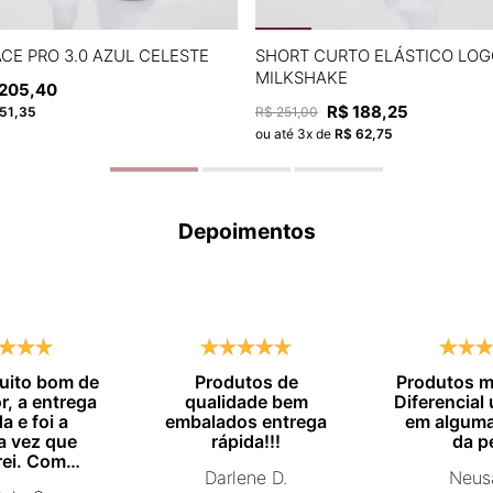
P
M
G
P
M
G
CE PRO 3.0 AZUL CELESTE
SHORT CURTO ELÁSTICO LOG
MILKSHAKE
205
,
40
ADICIONAR À SACOLA
ADICIONAR À SACOL
R$
188
,
25
51
,
35
R$
251
,
00
ou até
3
x de
R$
62
,
75
Depoimentos
muito bom de
Produtos de
Produtos m
, a entrega
qualidade bem
Diferencial
a e foi a
embalados entrega
em alguma
a vez que
rápida!!!
da p
ei. Com
Darlene D.
Neus
vou comprar