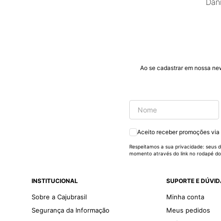
Dani
nova
Ao se cadastrar em nossa ne
Aceito receber promoções via
Respeitamos a sua privacidade: seus d
momento através do link no rodapé do
INSTITUCIONAL
SUPORTE E DÚVI
Sobre a Cajubrasil
Minha conta
Segurança da Informação
Meus pedidos