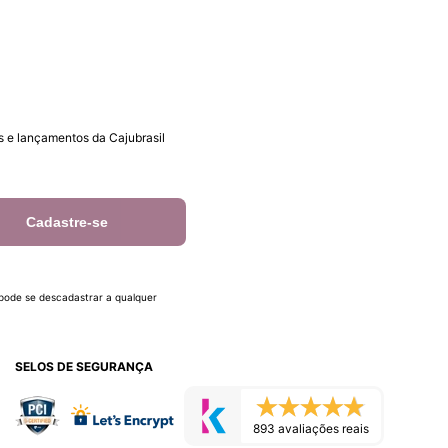
Graciele
 e lançamentos da Cajubrasil
Cadastre-se
 pode se descadastrar a qualquer
SELOS DE SEGURANÇA
893 avaliações reais