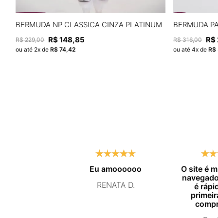
M
G
GG
BERMUDA NP CLASSICA CINZA PLATINUM
BERMUDA PA
R$
148
,
85
R$
R$
229
,
00
R$
316
,
00
ADICIONAR À SACOLA
ou até
2
x de
R$
74
,
42
ou até
4
x de
R$
Eu amoooooo
O site é 
navegador
RENATA D.
é rápid
primeir
compr
certeza 