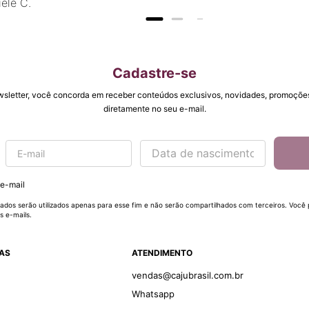
ele C.
mente.
Cadastre-se
wsletter, você concorda em receber conteúdos exclusivos, novidades, promoções
diretamente no seu e-mail.
 e-mail
ados serão utilizados apenas para esse fim e não serão compartilhados com terceiros. Você
s e-mails.
DAS
ATENDIMENTO
vendas@cajubrasil.com.br
Whatsapp