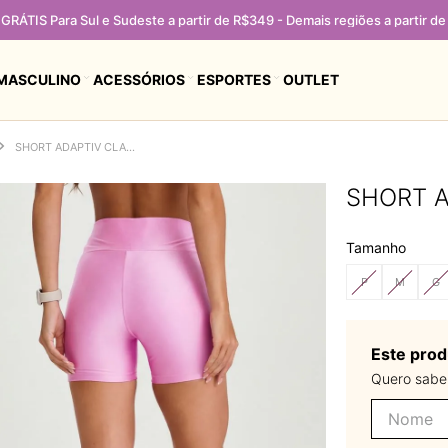
GRÁTIS Para Sul e Sudeste a partir de R$349 - Demais regiões a partir d
MASCULINO
ACESSÓRIOS
ESPORTES
OUTLET
SHORT ADAPTIV CLASSICO ROSA LOLA
SHORT A
Tamanho
P
M
G
Este prod
Quero saber