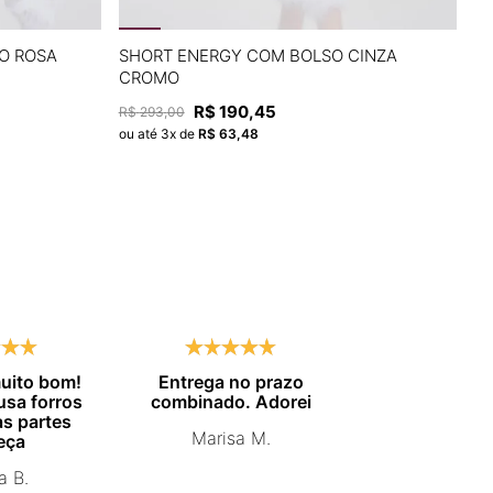
P
M
G
O ROSA
SHORT ENERGY COM BOLSO CINZA
S
CROMO
R
A
ADICIONAR À SACOLA
R$
190
,
45
R$
293
,
00
ou
ou até
3
x de
R$
63
,
48
uito bom!
Entrega no prazo
Me surpreen
 usa forros
combinado. Adorei
qualidade da
s partes
O tecido é o
Marisa M.
eça
que já ves
roupas espo
a B.
Virei clie