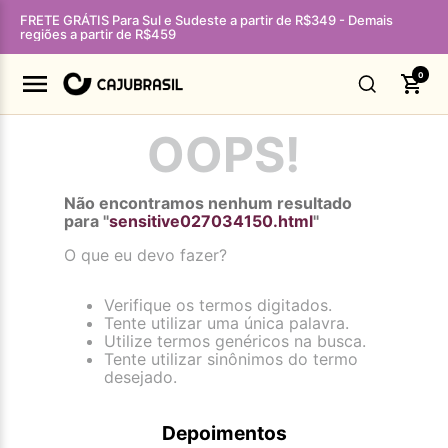
FRETE GRÁTIS Para Sul e Sudeste a partir de R$349 - Demais
regiões a partir de R$459
0
OOPS!
Não encontramos nenhum resultado
para "
sensitive027034150.html
"
O que eu devo fazer?
Verifique os termos digitados.
Tente utilizar uma única palavra.
Utilize termos genéricos na busca.
Tente utilizar sinônimos do termo
desejado.
Depoimentos