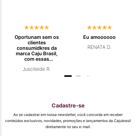
Oportunam sem os
Eu amoooooo
clientes
RENATA D.
consumidkres da
marca Caju Brasil,
com essas
campanhas
Juscileide R.
promocionais de
venda para que
mais pessoas
conhecam e se
beneficiam com os
produtos de ótima
qualidade que vcs
Cadastre-se
entregam. Parabéns
#
Ao se cadastrar em nossa newsletter, você concorda em receber
pormaiscampanhaspromorcionais.
conteúdos exclusivos, novidades, promoções e lançamentos da Cajubrasil
diretamente no seu e-mail.