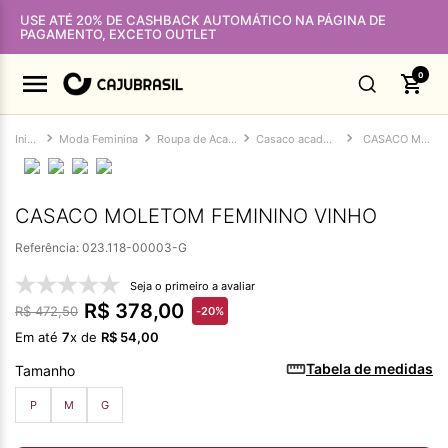
USE ATÉ 20% DE CASHBACK AUTOMÁTICO NA PÁGINA DE
PAGAMENTO, EXCETO OUTLET
0
Moda Feminina
Roupa de Academia Feminina
Casaco academia feminino
CASACO MOLETOM FEMININO VINHO
CASACO MOLETOM FEMININO VINHO
Referência
:
023.118-00003-G
Seja o primeiro a avaliar
R$
378
,
00
R$
472
,
50
-
20%
Em até
7
x de
R$
54
,
00
Tabela de medidas
Tamanho
P
M
G