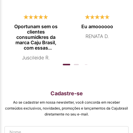
Oportunam sem os
Eu amoooooo
clientes
RENATA D.
consumidkres da
marca Caju Brasil,
com essas
campanhas
Juscileide R.
promocionais de
venda para que
mais pessoas
conhecam e se
beneficiam com os
produtos de ótima
qualidade que vcs
Cadastre-se
entregam. Parabéns
#
Ao se cadastrar em nossa newsletter, você concorda em receber
pormaiscampanhaspromorcionais.
conteúdos exclusivos, novidades, promoções e lançamentos da Cajubrasil
diretamente no seu e-mail.