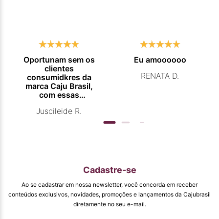
Oportunam sem os
Eu amoooooo
clientes
RENATA D.
consumidkres da
marca Caju Brasil,
com essas
campanhas
Juscileide R.
promocionais de
venda para que
mais pessoas
conhecam e se
beneficiam com os
produtos de ótima
qualidade que vcs
Cadastre-se
entregam. Parabéns
#
Ao se cadastrar em nossa newsletter, você concorda em receber
pormaiscampanhaspromorcionais.
conteúdos exclusivos, novidades, promoções e lançamentos da Cajubrasil
diretamente no seu e-mail.