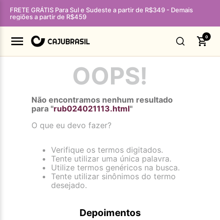
FRETE GRÁTIS Para Sul e Sudeste a partir de R$349 - Demais
regiões a partir de R$459
0
OOPS!
Não encontramos nenhum resultado
para "
rub024021113.html
"
O que eu devo fazer?
Verifique os termos digitados.
Tente utilizar uma única palavra.
Utilize termos genéricos na busca.
Tente utilizar sinônimos do termo
desejado.
Depoimentos