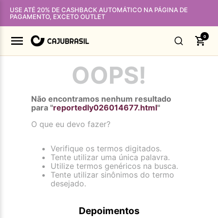
USE ATÉ 20% DE CASHBACK AUTOMÁTICO NA PÁGINA DE
PAGAMENTO, EXCETO OUTLET
0
OOPS!
Não encontramos nenhum resultado
para "
reportedly026014677.html
"
O que eu devo fazer?
Verifique os termos digitados.
Tente utilizar uma única palavra.
Utilize termos genéricos na busca.
Tente utilizar sinônimos do termo
desejado.
Depoimentos