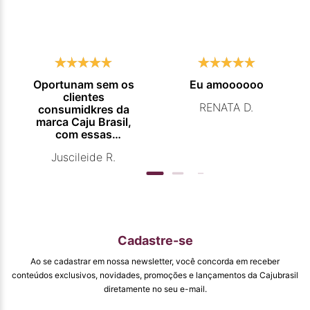
Oportunam sem os
Eu amoooooo
clientes
RENATA D.
consumidkres da
marca Caju Brasil,
com essas
campanhas
Juscileide R.
promocionais de
venda para que
mais pessoas
conhecam e se
beneficiam com os
produtos de ótima
qualidade que vcs
Cadastre-se
entregam. Parabéns
#
Ao se cadastrar em nossa newsletter, você concorda em receber
pormaiscampanhaspromorcionais.
conteúdos exclusivos, novidades, promoções e lançamentos da Cajubrasil
diretamente no seu e-mail.