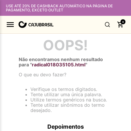
USE ATÉ 20% DE CASHBACK AUTOMÁTICO NA PÁGINA DE
PAGAMENTO, EXCETO OUTLET
0
OOPS!
Não encontramos nenhum resultado
para "
radical018035105.html
"
O que eu devo fazer?
Verifique os termos digitados.
Tente utilizar uma única palavra.
Utilize termos genéricos na busca.
Tente utilizar sinônimos do termo
desejado.
Depoimentos