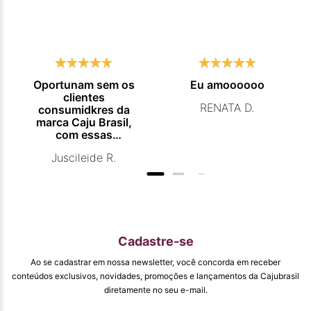
Oportunam sem os
Eu amoooooo
clientes
RENATA D.
consumidkres da
marca Caju Brasil,
com essas
campanhas
Juscileide R.
promocionais de
venda para que
mais pessoas
conhecam e se
beneficiam com os
produtos de ótima
qualidade que vcs
Cadastre-se
entregam. Parabéns
#
Ao se cadastrar em nossa newsletter, você concorda em receber
pormaiscampanhaspromorcionais.
conteúdos exclusivos, novidades, promoções e lançamentos da Cajubrasil
diretamente no seu e-mail.