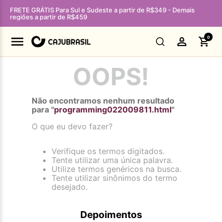
FRETE GRÁTIS Para Sul e Sudeste a partir de R$349 - Demais
regiões a partir de R$459
0
OOPS!
Não encontramos nenhum resultado
para "
programming022009811.html
"
O que eu devo fazer?
Verifique os termos digitados.
Tente utilizar uma única palavra.
Utilize termos genéricos na busca.
Tente utilizar sinônimos do termo
desejado.
Depoimentos