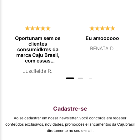
Oportunam sem os
Eu amoooooo
clientes
RENATA D.
consumidkres da
marca Caju Brasil,
com essas
campanhas
Juscileide R.
promocionais de
venda para que
mais pessoas
conhecam e se
beneficiam com os
produtos de ótima
qualidade que vcs
Cadastre-se
entregam. Parabéns
#
Ao se cadastrar em nossa newsletter, você concorda em receber
pormaiscampanhaspromorcionais.
conteúdos exclusivos, novidades, promoções e lançamentos da Cajubrasil
diretamente no seu e-mail.