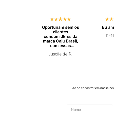
Oportunam sem os
Eu a
clientes
REN
consumidkres da
marca Caju Brasil,
com essas
campanhas
Juscileide R.
promocionais de
venda para que mais
pessoas conhecam e
se beneficiam com os
produtos de ótima
qualidade que vcs
entregam. Parabéns
#
Ao se cadastrar em nossa ne
pormaiscampanhaspromorcionais.