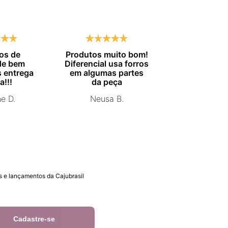
os de
Produtos muito bom!
Entrega no
de bem
Diferencial usa forros
combinado.
 entrega
em algumas partes
Marisa 
a!!!
da peça
ne D.
Neusa B.
 e lançamentos da Cajubrasil
Cadastre-se