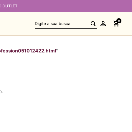
O OUTLET
Digite a sua busca
0
ofession051012422.html
"
o.