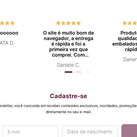
moooooo
O site é muito bom de
Produt
navegador, a entrega
qualida
ATA D.
é rápida e foi a
embalados
primeira vez que
rápid
comprei. Com
Darle
certeza vou comprar
Daniele C.
novamente.
Cadastre-se
wsletter, você concorda em receber conteúdos exclusivos, novidades, promoções
diretamente no seu e-mail.