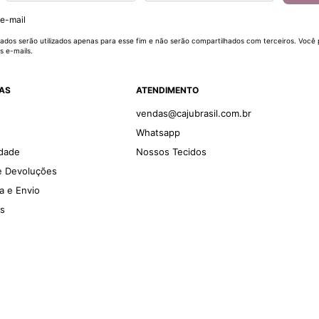
 e-mail
ados serão utilizados apenas para esse fim e não serão compartilhados com terceiros. Você
s e-mails.
DAS
ATENDIMENTO
vendas@cajubrasil.com.br
Whatsapp
idade
Nossos Tecidos
 e Devoluções
ga e Envio
es