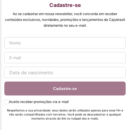
qualidade que vcs
Cadastre-se
entregam. Parabéns
#
Ao se cadastrar em nossa newsletter, você concorda em receber
pormaiscampanhaspromorcionais.
conteúdos exclusivos, novidades, promoções e lançamentos da Cajubrasil
diretamente no seu e-mail.
Cadastre-se
Aceito receber promoções via e-mail
Respeitamos a sua privacidade: seus dados serão utilizados apenas para esse fim e
não serão compartilhados com terceiros. Você pode se descadastrar a qualquer
momento através do link no rodapé dos e-mails.