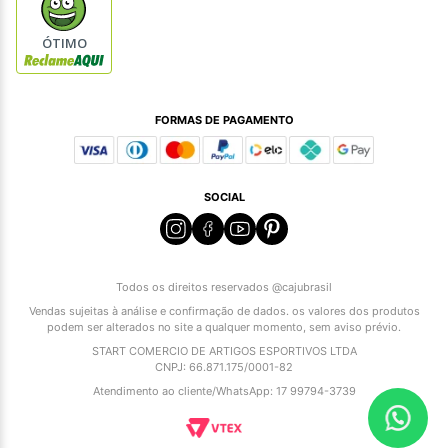
ÓTIMO
FORMAS DE PAGAMENTO
SOCIAL
Todos os direitos reservados @cajubrasil
Vendas sujeitas à análise e confirmação de dados. os valores dos produtos
podem ser alterados no site a qualquer momento, sem aviso prévio.
START COMERCIO DE ARTIGOS ESPORTIVOS LTDA
CNPJ: 66.871.175/0001-82
Atendimento ao cliente/WhatsApp: 17 99794-3739