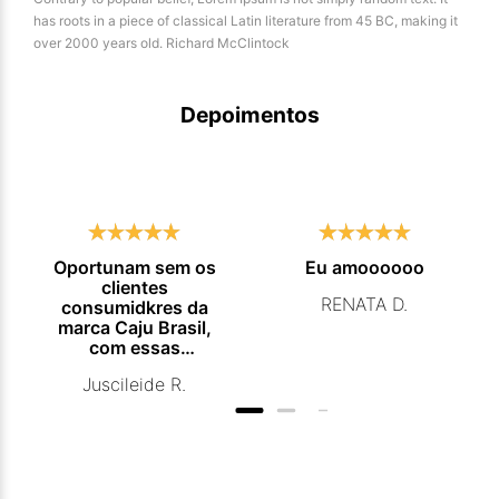
has roots in a piece of classical Latin literature from 45 BC, making it
over 2000 years old. Richard McClintock
Depoimentos
Oportunam sem os
Eu amoooooo
clientes
RENATA D.
consumidkres da
marca Caju Brasil,
com essas
campanhas
Juscileide R.
promocionais de
venda para que
mais pessoas
conhecam e se
beneficiam com os
produtos de ótima