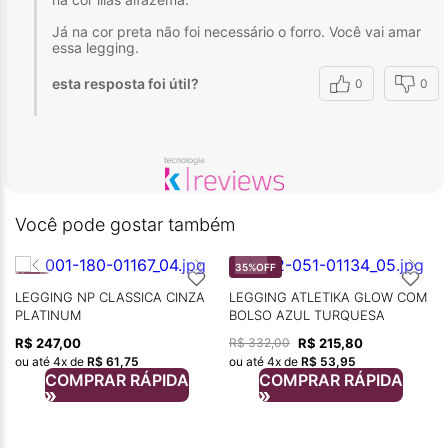
Já na cor preta não foi necessário o forro. Você vai amar
essa legging.
esta resposta foi útil?
0
0
Você pode gostar também
35%
OFF
LEGGING NP CLASSICA CINZA
LEGGING ATLETIKA GLOW COM
PLATINUM
BOLSO AZUL TURQUESA
R$
247
,
00
R$
215
,
80
R$
332
,
00
ou até
4
x de
R$
61
,
75
ou até
4
x de
R$
53
,
95
COMPRAR RÁPIDA
COMPRAR RÁPIDA