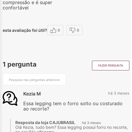
compressão e é super
confortável
esta avaliação foi útil?
0
0
1 pergunta
FAZER PERGUNTA
Kezia M
há 3 meses
Essa legging tem o forro solto ou costurado
ao recorte?
Resposta da loja CAJUBRASIL
há 3 meses
Olá Kezia, tudo bem? Essa legging possui forro no recorte,
na cor lilás alfazema.