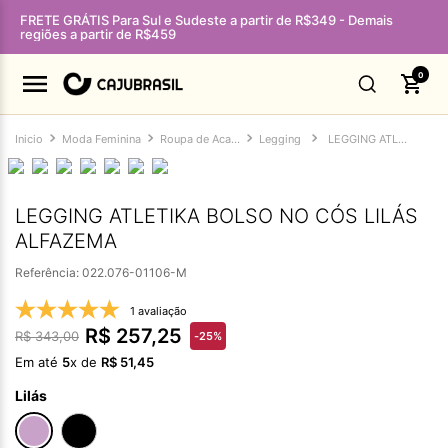
FRETE GRÁTIS Para Sul e Sudeste a partir de R$349 - Demais
regiões a partir de R$459
0
Moda Feminina
Roupa de Academia Feminina
Legging
LEGGING ATLETIKA BOLSO NO CÓS LILÁS ALFAZEMA
LEGGING ATLETIKA BOLSO NO CÓS LILÁS
ALFAZEMA
Referência
:
022.076-01106-M
1 avaliação
R$
257
,
25
R$
343
,
00
-
25%
Em até
5
x de
R$
51
,
45
Lilás