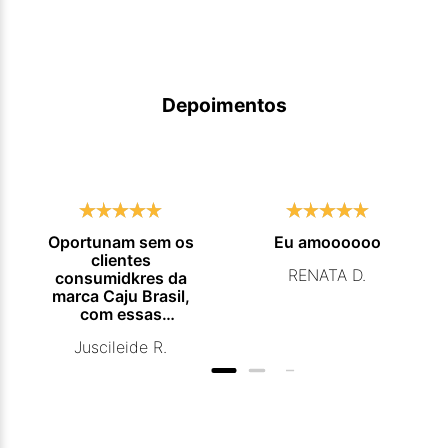
Depoimentos
Oportunam sem os
Eu amoooooo
clientes
RENATA D.
consumidkres da
marca Caju Brasil,
com essas
campanhas
Juscileide R.
promocionais de
venda para que
mais pessoas
conhecam e se
beneficiam com os
produtos de ótima