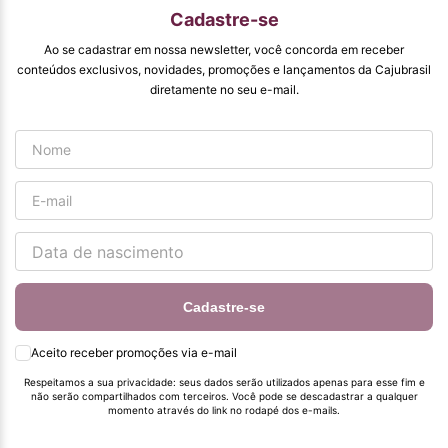
qualidade que vcs
Cadastre-se
entregam. Parabéns
#
Ao se cadastrar em nossa newsletter, você concorda em receber
pormaiscampanhaspromorcionais.
conteúdos exclusivos, novidades, promoções e lançamentos da Cajubrasil
diretamente no seu e-mail.
Cadastre-se
Aceito receber promoções via e-mail
Respeitamos a sua privacidade: seus dados serão utilizados apenas para esse fim e
não serão compartilhados com terceiros. Você pode se descadastrar a qualquer
momento através do link no rodapé dos e-mails.