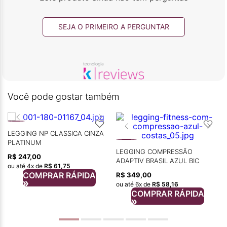
SEJA O PRIMEIRO A PERGUNTAR
Você pode gostar também
LEGGING NP CLASSICA CINZA
PLATINUM
LEGGING COMPRESSÃO
R$
247
,
00
O
ADAPTIV BRASIL AZUL BIC
ou até
4
x de
R$
61
,
75
COMPRAR RÁPIDA
R$
349
,
00
ou até
6
x de
R$
58
,
16
COMPRAR RÁPIDA