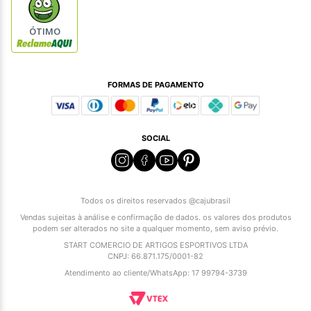
ÓTIMO
FORMAS DE PAGAMENTO
SOCIAL
Todos os direitos reservados @cajubrasil
Vendas sujeitas à análise e confirmação de dados. os valores dos produtos
podem ser alterados no site a qualquer momento, sem aviso prévio.
START COMERCIO DE ARTIGOS ESPORTIVOS LTDA
CNPJ: 66.871.175/0001-82
Atendimento ao cliente/WhatsApp: 17 99794-3739