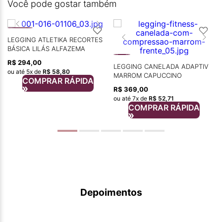
Você pode gostar também
LEGGING ATLETIKA RECORTES
BÁSICA LILÁS ALFAZEMA
R$
294
,
00
LEGGING CANELADA ADAPTIV
ou até
5
x de
R$
58
,
80
MARROM CAPUCCINO
COMPRAR RÁPIDA
R$
369
,
00
ou até
7
x de
R$
52
,
71
COMPRAR RÁPIDA
Depoimentos