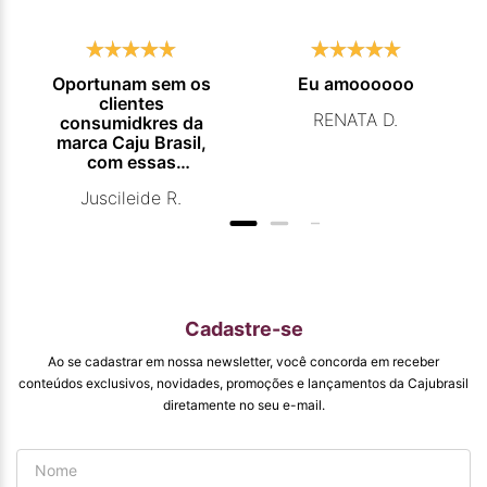
Oportunam sem os
Eu amoooooo
clientes
RENATA D.
consumidkres da
marca Caju Brasil,
com essas
campanhas
Juscileide R.
promocionais de
venda para que
mais pessoas
conhecam e se
beneficiam com os
produtos de ótima
qualidade que vcs
Cadastre-se
entregam. Parabéns
#
Ao se cadastrar em nossa newsletter, você concorda em receber
pormaiscampanhaspromorcionais.
conteúdos exclusivos, novidades, promoções e lançamentos da Cajubrasil
diretamente no seu e-mail.