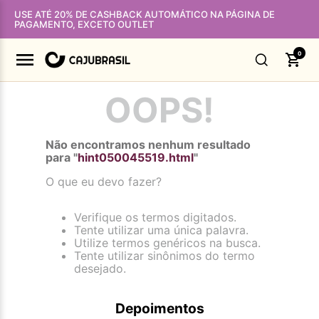
USE ATÉ 20% DE CASHBACK AUTOMÁTICO NA PÁGINA DE
PAGAMENTO, EXCETO OUTLET
0
OOPS!
Não encontramos nenhum resultado
para "
hint050045519.html
"
O que eu devo fazer?
Verifique os termos digitados.
Tente utilizar uma única palavra.
Utilize termos genéricos na busca.
Tente utilizar sinônimos do termo
desejado.
Depoimentos