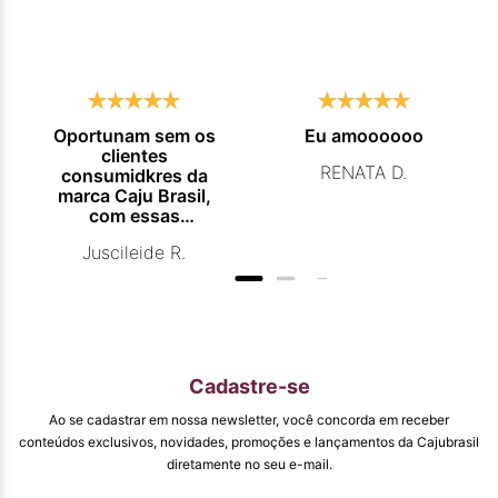
Oportunam sem os
Eu amoooooo
clientes
RENATA D.
consumidkres da
marca Caju Brasil,
com essas
campanhas
Juscileide R.
promocionais de
venda para que
mais pessoas
conhecam e se
beneficiam com os
produtos de ótima
qualidade que vcs
Cadastre-se
entregam. Parabéns
#
Ao se cadastrar em nossa newsletter, você concorda em receber
pormaiscampanhaspromorcionais.
conteúdos exclusivos, novidades, promoções e lançamentos da Cajubrasil
diretamente no seu e-mail.