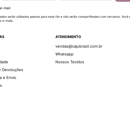
 e-mail
ados serão utilizados apenas para esse fim e não serão compartilhados com terceiros. Você
s e-mails.
DAS
ATENDIMENTO
vendas@cajubrasil.com.br
Whatsapp
idade
Nossos Tecidos
 e Devoluções
ga e Envio
es