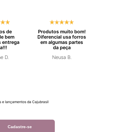
os de
Produtos muito bom!
Entrega no
de bem
Diferencial usa forros
combinado.
 entrega
em algumas partes
Marisa 
a!!!
da peça
ne D.
Neusa B.
 e lançamentos da Cajubrasil
Cadastre-se