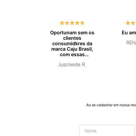
Oportunam sem os
Eu a
clientes
REN
consumidkres da
marca Caju Brasil,
com essas
campanhas
Juscileide R.
promocionais de
venda para que mais
pessoas conhecam e
se beneficiam com os
produtos de ótima
qualidade que vcs
entregam. Parabéns
#
Ao se cadastrar em nossa ne
pormaiscampanhaspromorcionais.