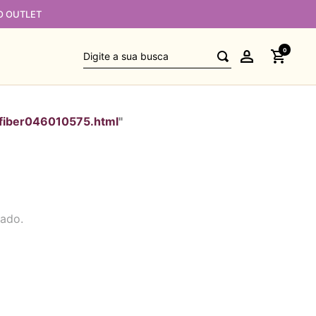
O OUTLET
Digite a sua busca
0
fiber046010575.html
"
jado.