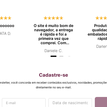
moooooo
O site é muito bom de
Produt
navegador, a entrega
qualida
ATA D.
é rápida e foi a
embalados
primeira vez que
rápid
comprei. Com
Darle
certeza vou comprar
Daniele C.
novamente.
Cadastre-se
wsletter, você concorda em receber conteúdos exclusivos, novidades, promoções
diretamente no seu e-mail.