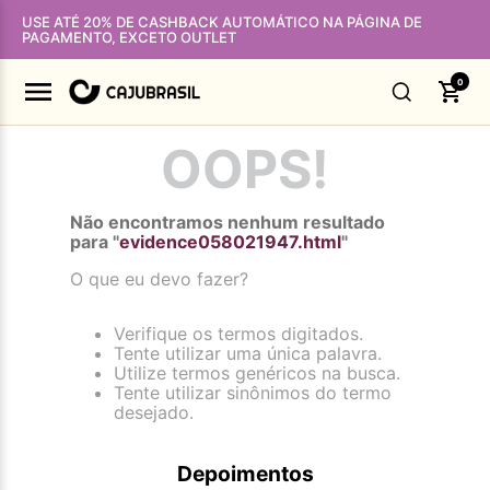
USE ATÉ 20% DE CASHBACK AUTOMÁTICO NA PÁGINA DE
PAGAMENTO, EXCETO OUTLET
0
OOPS!
Não encontramos nenhum resultado
para "
evidence058021947.html
"
O que eu devo fazer?
Verifique os termos digitados.
Tente utilizar uma única palavra.
Utilize termos genéricos na busca.
Tente utilizar sinônimos do termo
desejado.
Depoimentos