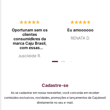
Oportunam sem os
Eu amoooooo
clientes
RENATA D.
consumidkres da
marca Caju Brasil,
com essas
campanhas
Juscileide R.
promocionais de
venda para que
mais pessoas
conhecam e se
beneficiam com os
produtos de ótima
qualidade que vcs
Cadastre-se
entregam. Parabéns
#
Ao se cadastrar em nossa newsletter, você concorda em receber
pormaiscampanhaspromorcionais.
conteúdos exclusivos, novidades, promoções e lançamentos da Cajubrasil
diretamente no seu e-mail.