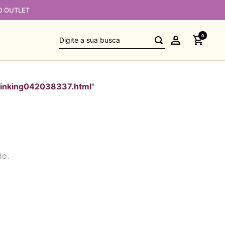
O OUTLET
Digite a sua busca
0
rinking042038337.html
"
do.