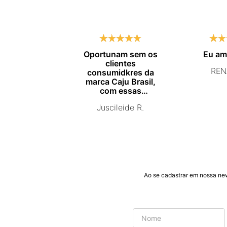
Oportunam sem os
Eu a
clientes
REN
consumidkres da
marca Caju Brasil,
com essas
campanhas
Juscileide R.
promocionais de
venda para que mais
pessoas conhecam e
se beneficiam com os
produtos de ótima
qualidade que vcs
entregam. Parabéns
#
Ao se cadastrar em nossa ne
pormaiscampanhaspromorcionais.