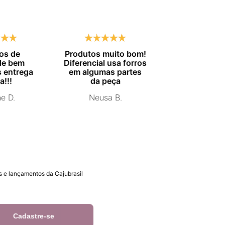
os de
Produtos muito bom!
Entrega no
de bem
Diferencial usa forros
combinado.
 entrega
em algumas partes
Marisa 
a!!!
da peça
ne D.
Neusa B.
 e lançamentos da Cajubrasil
Cadastre-se