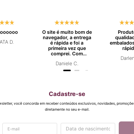
moooooo
O site é muito bom de
Produt
navegador, a entrega
qualida
ATA D.
é rápida e foi a
embalados
primeira vez que
rápid
comprei. Com
Darle
certeza vou comprar
Daniele C.
novamente.
Cadastre-se
wsletter, você concorda em receber conteúdos exclusivos, novidades, promoções
diretamente no seu e-mail.