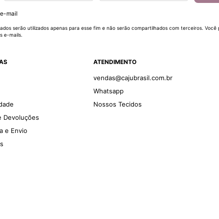
 e-mail
ados serão utilizados apenas para esse fim e não serão compartilhados com terceiros. Você
s e-mails.
DAS
ATENDIMENTO
vendas@cajubrasil.com.br
Whatsapp
idade
Nossos Tecidos
 e Devoluções
ga e Envio
es