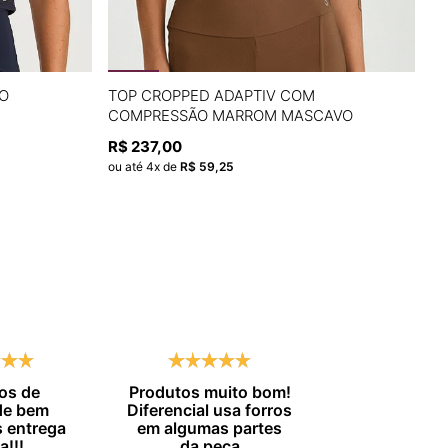
P
M
G
O
TOP CROPPED ADAPTIV COM
COMPRESSÃO MARROM MASCAVO
R$
A
ADICIONAR À SACOLA
R$
237
,
00
ou
ou até
4
x de
R$
59
,
25
os de
Produtos muito bom!
Entrega no
de bem
Diferencial usa forros
combinado.
 entrega
em algumas partes
Marisa 
a!!!
da peça