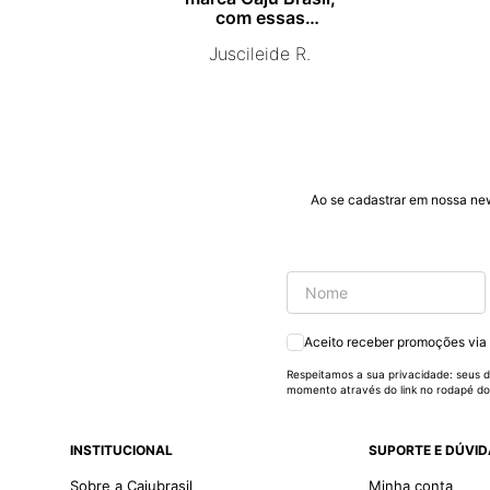
com essas
campanhas
Juscileide R.
promocionais de
venda para que mais
pessoas conhecam e
se beneficiam com os
produtos de ótima
qualidade que vcs
entregam. Parabéns
#
Ao se cadastrar em nossa ne
pormaiscampanhaspromorcionais.
Aceito receber promoções via
Respeitamos a sua privacidade: seus d
momento através do link no rodapé do
INSTITUCIONAL
SUPORTE E DÚVI
Sobre a Cajubrasil
Minha conta