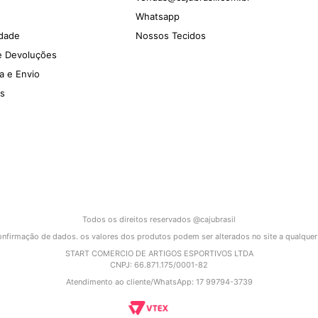
Whatsapp
idade
Nossos Tecidos
 e Devoluções
ga e Envio
es
Todos os direitos reservados @cajubrasil
 confirmação de dados. os valores dos produtos podem ser alterados no site a qualque
START COMERCIO DE ARTIGOS ESPORTIVOS LTDA
CNPJ: 66.871.175/0001-82
Atendimento ao cliente/WhatsApp: 17 99794-3739