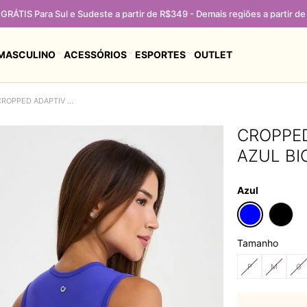
GRÁTIS Para Sul e Sudeste a partir de R$349 - Demais regiões a partir d
MASCULINO
ACESSÓRIOS
ESPORTES
OUTLET
CROPPED ADAPTIV COM COMPRESSÃO AZUL BIC
CROPPE
AZUL BI
Azul
Tamanho
P
M
G