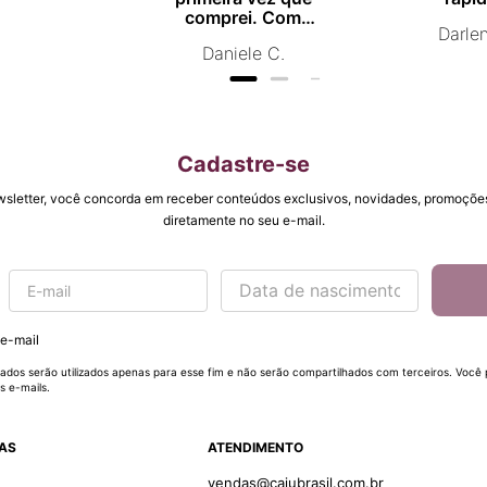
comprei. Com
Darle
certeza vou comprar
Daniele C.
novamente.
Cadastre-se
wsletter, você concorda em receber conteúdos exclusivos, novidades, promoções
diretamente no seu e-mail.
 e-mail
ados serão utilizados apenas para esse fim e não serão compartilhados com terceiros. Você
s e-mails.
DAS
ATENDIMENTO
vendas@cajubrasil.com.br