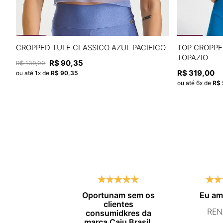
P
M
G
GG
CROPPED TULE CLASSICO AZUL PACIFICO
TOP CROPPE
TOPAZIO
R$
90
,
35
R$
139
,
00
ADICIONAR À SACOLA
R$
319
,
00
ou até
1
x de
R$
90
,
35
ou até
6
x de
R$
Oportunam sem os
Eu a
clientes
REN
consumidkres da
marca Caju Brasil,