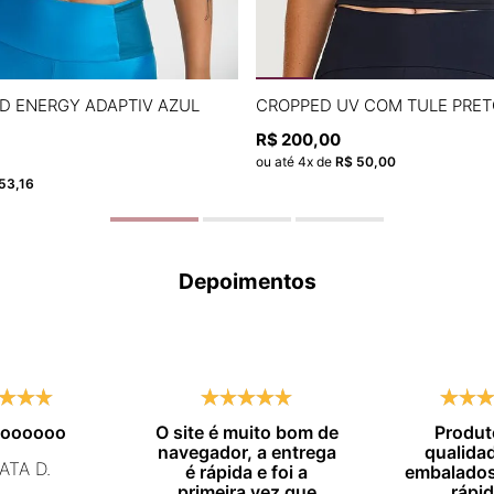
P
M
G
P
M
G
D ENERGY ADAPTIV AZUL
CROPPED UV COM TULE PRET
R$
200
,
00
ADICIONAR À SACOLA
ADICIONAR À SACOL
ou até
4
x de
R$
50
,
00
53
,
16
Depoimentos
moooooo
O site é muito bom de
Produt
navegador, a entrega
qualida
ATA D.
é rápida e foi a
embalados
primeira vez que
rápid