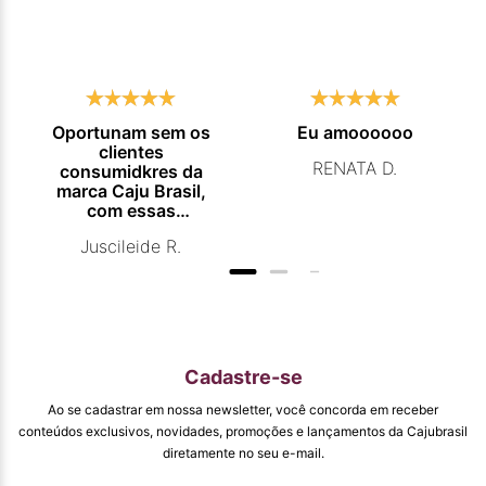
Oportunam sem os
Eu amoooooo
clientes
RENATA D.
consumidkres da
marca Caju Brasil,
com essas
campanhas
Juscileide R.
promocionais de
venda para que
mais pessoas
conhecam e se
beneficiam com os
produtos de ótima
qualidade que vcs
Cadastre-se
entregam. Parabéns
#
Ao se cadastrar em nossa newsletter, você concorda em receber
pormaiscampanhaspromorcionais.
conteúdos exclusivos, novidades, promoções e lançamentos da Cajubrasil
diretamente no seu e-mail.