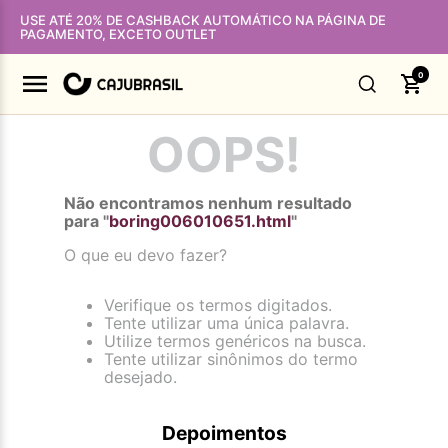
USE ATÉ 20% DE CASHBACK AUTOMÁTICO NA PÁGINA DE
PAGAMENTO, EXCETO OUTLET
0
OOPS!
Não encontramos nenhum resultado
para "
boring006010651.html
"
O que eu devo fazer?
Verifique os termos digitados.
Tente utilizar uma única palavra.
Utilize termos genéricos na busca.
Tente utilizar sinônimos do termo
desejado.
Depoimentos