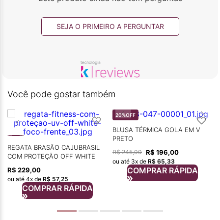
SEJA O PRIMEIRO A PERGUNTAR
Você pode gostar também
20%
OFF
BLUSA TÉRMICA GOLA EM V
PRETO
REGATA BRASÃO CAJUBRASIL
R$
196
,
00
R$
245
,
00
COM PROTEÇÃO OFF WHITE
ou até
3
x de
R$
65
,
33
COMPRAR RÁPIDA
R$
229
,
00
ou até
4
x de
R$
57
,
25
COMPRAR RÁPIDA