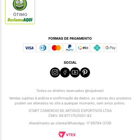
ÓTIMO
FORMAS DE PAGAMENTO
SOCIAL
Todos os direitos reservados @cajubrasil
Vendas sujeitas à análise e confirmação de dados. os valores dos produtos
podem ser alterados no site a qualquer momento, sem aviso prévio.
START COMERCIO DE ARTIGOS ESPORTIVOS LTDA
CNPJ: 66.871.175/0001-82
Atendimento ao cliente/WhatsApp: 17 99794-3739