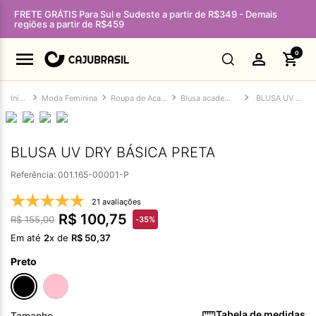
FRETE GRÁTIS Para Sul e Sudeste a partir de R$349 - Demais
regiões a partir de R$459
0
Moda Feminina
Roupa de Academia Feminina
Blusa academia feminina
BLUSA UV DRY BÁSICA PRETA
BLUSA UV DRY BÁSICA PRETA
Referência
:
001.165-00001-P
21 avaliações
R$
100
,
75
R$
155
,
00
-
35%
Em até
2
x de
R$
50
,
37
Preto
Tabela de medidas
Tamanho