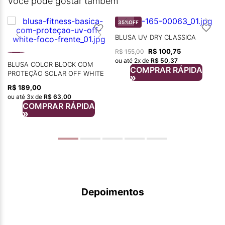
Você pode gostar também
35%
OFF
BLUSA UV DRY CLASSICA
R$
100
,
75
R$
155
,
00
ou até
2
x de
R$
50
,
37
BLUSA COLOR BLOCK COM
COMPRAR RÁPIDA
PROTEÇÃO SOLAR OFF WHITE
R$
189
,
00
ou até
3
x de
R$
63
,
00
COMPRAR RÁPIDA
Depoimentos