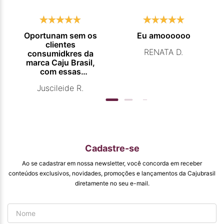
Oportunam sem os
Eu amoooooo
clientes
RENATA D.
consumidkres da
marca Caju Brasil,
com essas
campanhas
Juscileide R.
promocionais de
venda para que
mais pessoas
conhecam e se
beneficiam com os
produtos de ótima
qualidade que vcs
Cadastre-se
entregam. Parabéns
#
Ao se cadastrar em nossa newsletter, você concorda em receber
pormaiscampanhaspromorcionais.
conteúdos exclusivos, novidades, promoções e lançamentos da Cajubrasil
diretamente no seu e-mail.