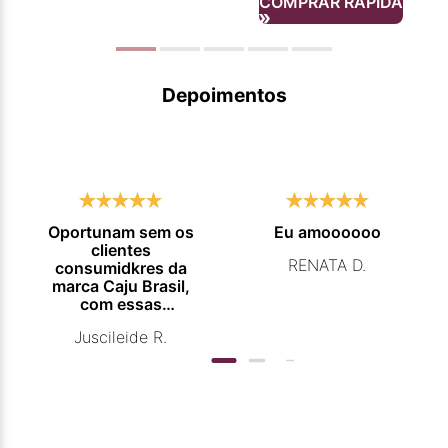
COMPRAR RÁPIDA
Depoimentos
Oportunam sem os
Eu amoooooo
clientes
RENATA D.
consumidkres da
marca Caju Brasil,
com essas
campanhas
Juscileide R.
promocionais de
venda para que
mais pessoas
conhecam e se
beneficiam com os
produtos de ótima
qualidade que vcs