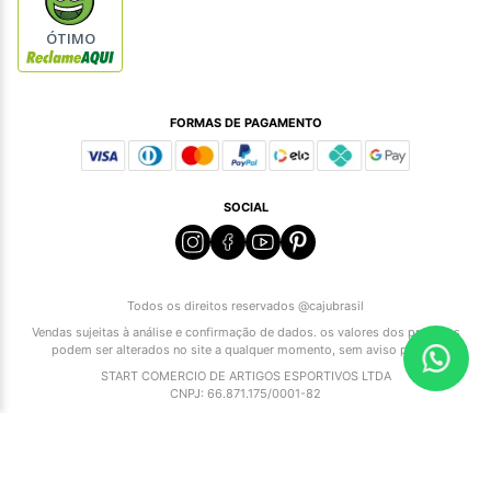
ÓTIMO
FORMAS DE PAGAMENTO
SOCIAL
Todos os direitos reservados @cajubrasil
Vendas sujeitas à análise e confirmação de dados. os valores dos produtos
podem ser alterados no site a qualquer momento, sem aviso prévio.
START COMERCIO DE ARTIGOS ESPORTIVOS LTDA
CNPJ: 66.871.175/0001-82
Atendimento ao cliente/WhatsApp: 17 99794-3739