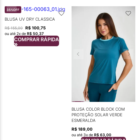
35%
OFF
BLUSA UV DRY CLASSICA
R$
100
,
75
R$
155
,
00
ou até
2
x de
R$
50
,
37
COMPRAR RÁPIDA
BLUSA COLOR BLOCK COM
PROTEÇÃO SOLAR VERDE
ESMERALDA
R$
189
,
00
ou até
3
x de
R$
63
,
00