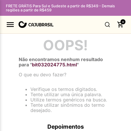
FRETE GRÁTIS Para Sul e Sudeste a partir de R$349 - Demais
regiões a partir de R$459
0
OOPS!
Não encontramos nenhum resultado
para "
bit032024775.html
"
O que eu devo fazer?
Verifique os termos digitados.
Tente utilizar uma única palavra.
Utilize termos genéricos na busca.
Tente utilizar sinônimos do termo
desejado.
Depoimentos