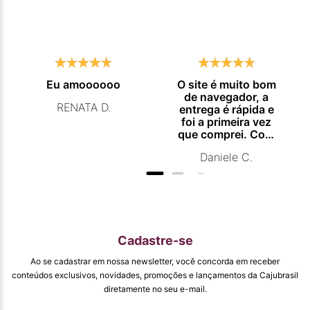
Eu amoooooo
O site é muito bom
de navegador, a
RENATA D.
entrega é rápida e
foi a primeira vez
que comprei. Com
certeza vou
Daniele C.
comprar
novamente.
Cadastre-se
Ao se cadastrar em nossa newsletter, você concorda em receber
conteúdos exclusivos, novidades, promoções e lançamentos da Cajubrasil
diretamente no seu e-mail.