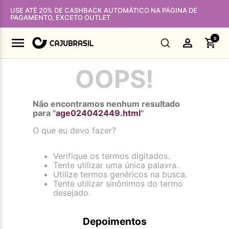
USE ATÉ 20% DE CASHBACK AUTOMÁTICO NA PÁGINA DE
PAGAMENTO, EXCETO OUTLET
0
OOPS!
Não encontramos nenhum resultado
para "
age024042449.html
"
O que eu devo fazer?
Verifique os termos digitados.
Tente utilizar uma única palavra.
Utilize termos genéricos na busca.
Tente utilizar sinônimos do termo
desejado.
Depoimentos