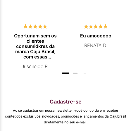
Oportunam sem os
Eu amoooooo
clientes
RENATA D.
consumidkres da
marca Caju Brasil,
com essas
campanhas
Juscileide R.
promocionais de
venda para que
mais pessoas
conhecam e se
beneficiam com os
produtos de ótima
qualidade que vcs
Cadastre-se
entregam. Parabéns
#
Ao se cadastrar em nossa newsletter, você concorda em receber
pormaiscampanhaspromorcionais.
conteúdos exclusivos, novidades, promoções e lançamentos da Cajubrasil
diretamente no seu e-mail.