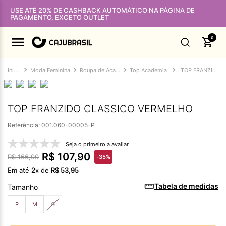
USE ATÉ 20% DE CASHBACK AUTOMÁTICO NA PÁGINA DE
PAGAMENTO, EXCETO OUTLET
0
Moda Feminina
Roupa de Academia Feminina
Top Academia
TOP FRANZIDO CLASSICO VERMELHO
TOP FRANZIDO CLASSICO VERMELHO
Referência
:
001.060-00005-P
Seja o primeiro a avaliar
R$
107
,
90
R$
166
,
00
-
35%
Em até
2
x de
R$
53
,
95
Tabela de medidas
Tamanho
P
M
G