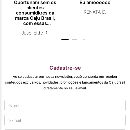
Oportunam sem os
Eu amoooooo
clientes
RENATA D.
consumidkres da
marca Caju Brasil,
com essas
campanhas
Juscileide R.
promocionais de
venda para que
mais pessoas
conhecam e se
beneficiam com os
produtos de ótima
qualidade que vcs
Cadastre-se
entregam. Parabéns
#
Ao se cadastrar em nossa newsletter, você concorda em receber
pormaiscampanhaspromorcionais.
conteúdos exclusivos, novidades, promoções e lançamentos da Cajubrasil
diretamente no seu e-mail.