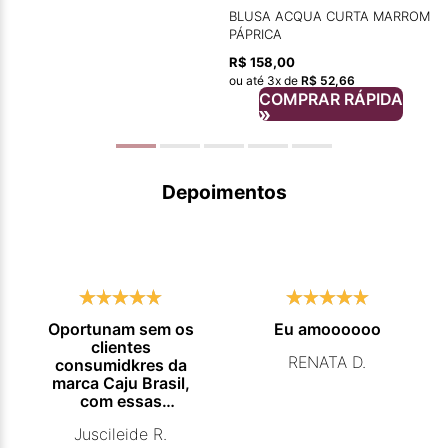
BLUSA ACQUA CURTA MARROM
PÁPRICA
R$
158
,
00
ou até
3
x de
R$
52
,
66
COMPRAR RÁPIDA
Depoimentos
Oportunam sem os
Eu amoooooo
clientes
RENATA D.
consumidkres da
marca Caju Brasil,
com essas
campanhas
Juscileide R.
promocionais de