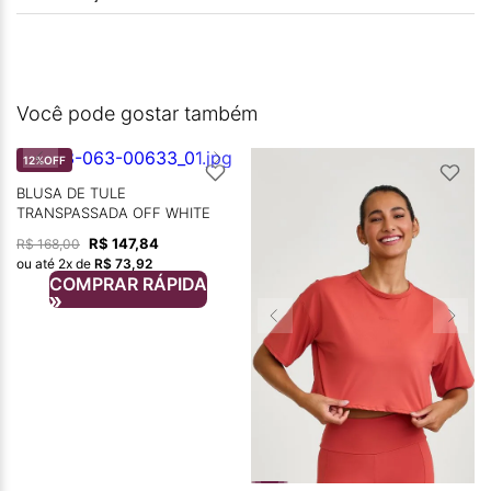
Você pode gostar também
12%
OFF
BLUSA DE TULE
TRANSPASSADA OFF WHITE
R$
147
,
84
R$
168
,
00
ou até
2
x de
R$
73
,
92
COMPRAR RÁPIDA