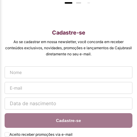
venda para que
mais pessoas
conhecam e se
beneficiam com os
produtos de ótima
qualidade que vcs
Cadastre-se
entregam. Parabéns
#
Ao se cadastrar em nossa newsletter, você concorda em receber
pormaiscampanhaspromorcionais.
conteúdos exclusivos, novidades, promoções e lançamentos da Cajubrasil
diretamente no seu e-mail.
Cadastre-se
Aceito receber promoções via e-mail