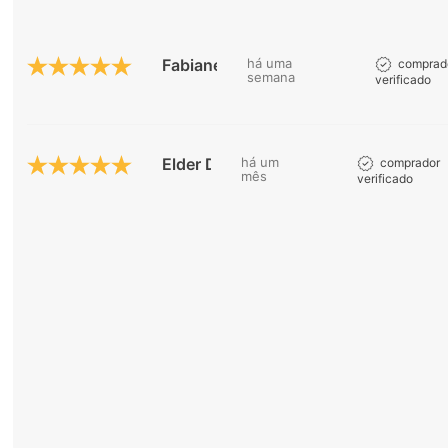
Fabiane P.
há uma
comprad
semana
verificado
Elder D.
há um
comprador
mês
verificado