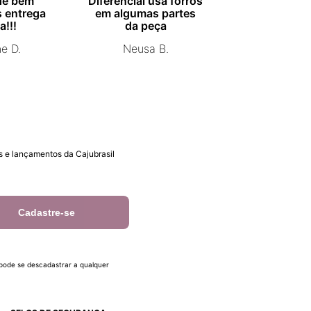
de bem
Diferencial usa forros
combinado.
 entrega
em algumas partes
Marisa 
a!!!
da peça
ne D.
Neusa B.
 e lançamentos da Cajubrasil
Cadastre-se
 pode se descadastrar a qualquer