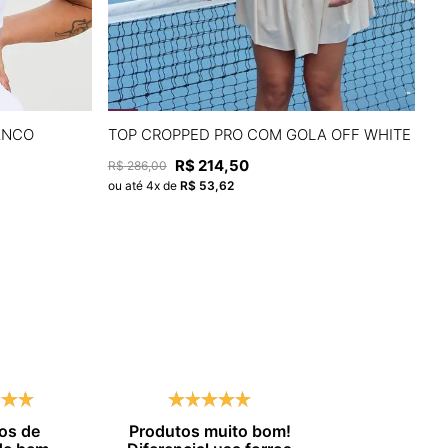
P
M
G
ANCO
TOP CROPPED PRO COM GOLA OFF WHITE
T
R$
214
,
50
R
R$
286
,
00
A
ADICIONAR À SACOLA
ou até
4
x de
R$
53
,
62
ou
os de
Produtos muito bom!
Entrega no