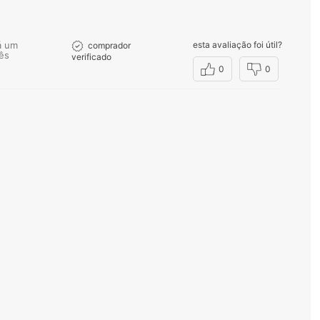
á um
esta avaliação foi útil?
comprador
ês
verificado
0
0