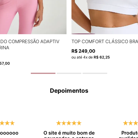
P
M
G
GG
P
M
G
ADO COMPRESSÃO ADAPTIV
TOP COMFORT CLÁSSICO BR
RINA
R$
249
,
00
ADICIONAR À SACOLA
ADICIONAR À SACOL
ou até
4
x de
R$
62
,
25
57
,
00
Depoimentos
moooooo
O site é muito bom de
Produt