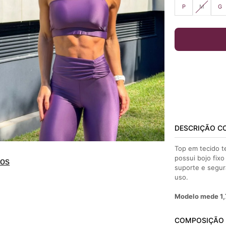
P
M
G
DESCRIÇÃO C
Top em tecido t
possui bojo fix
tos
suporte e segur
uso.
Modelo mede 1,
COMPOSIÇÃO