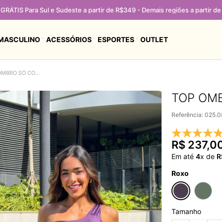
MASCULINO
ACESSÓRIOS
ESPORTES
OUTLET
TOP OMBRO SÓ COMPRESSÃO ROXO FIGO
TOP OM
Referência
:
025.0
R$
237
,
0
Em até
4
x de
R
Roxo
Tamanho