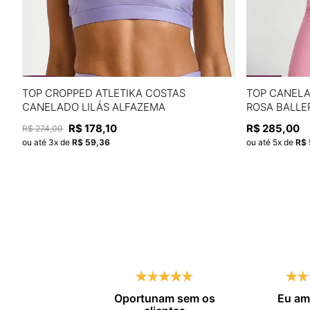
P
M
G
GG
TOP CROPPED ATLETIKA COSTAS
TOP CANEL
CANELADO LILÁS ALFAZEMA
ROSA BALLE
ADICIONAR À SACOLA
R$
178
,
10
R$
285
,
00
R$
274
,
00
ou até
3
x de
R$
59
,
36
ou até
5
x de
R$
Oportunam sem os
Eu a