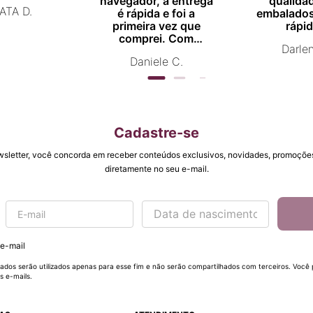
navegador, a entrega
qualida
ATA D.
é rápida e foi a
embalados
primeira vez que
rápid
comprei. Com
Darle
certeza vou comprar
Daniele C.
novamente.
Cadastre-se
wsletter, você concorda em receber conteúdos exclusivos, novidades, promoções
diretamente no seu e-mail.
 e-mail
ados serão utilizados apenas para esse fim e não serão compartilhados com terceiros. Você
s e-mails.