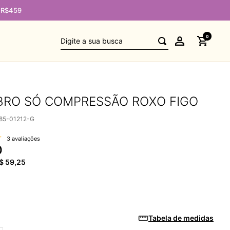
GANHE 10% DE CASHBA
Digite a sua busca
0
BRO SÓ COMPRESSÃO ROXO FIGO
85-01212-G
3 avaliações
0
$
59
,
25
Tabela de medidas