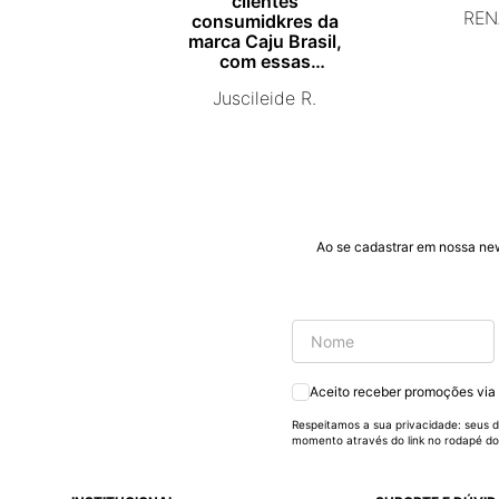
clientes
REN
consumidkres da
marca Caju Brasil,
com essas
campanhas
Juscileide R.
promocionais de
venda para que mais
pessoas conhecam e
se beneficiam com os
produtos de ótima
qualidade que vcs
entregam. Parabéns
#
Ao se cadastrar em nossa ne
pormaiscampanhaspromorcionais.
Aceito receber promoções via
Respeitamos a sua privacidade: seus d
momento através do link no rodapé do