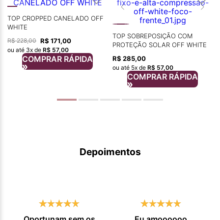
TOP CROPPED CANELADO OFF
WHITE
TOP SOBREPOSIÇÃO COM
R$
171
,
00
R$
228
,
00
PROTEÇÃO SOLAR OFF WHITE
ou até
3
x de
R$
57
,
00
COMPRAR RÁPIDA
R$
285
,
00
ou até
5
x de
R$
57
,
00
COMPRAR RÁPIDA
Depoimentos
Oportunam sem os
Eu amoooooo