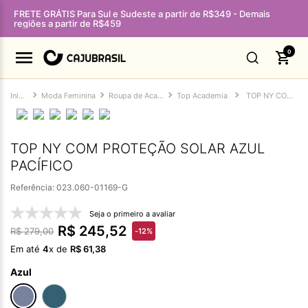
FRETE GRÁTIS Para Sul e Sudeste a partir de R$349 - Demais
regiões a partir de R$459
0
Moda Feminina
Roupa de Academia Feminina
Top Academia
TOP NY COM PROTEÇÃO SOLAR AZUL PACÍFICO
TOP NY COM PROTEÇÃO SOLAR AZUL
PACÍFICO
Referência
:
023.060-01169-G
Seja o primeiro a avaliar
R$
245
,
52
R$
279
,
00
-
12%
Em até
4
x de
R$
61
,
38
Azul