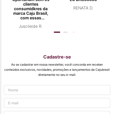
clientes
RENATA D.
consumidkres da
marca Caju Brasil,
com essas
campanhas
Juscileide R.
promocionais de
venda para que
mais pessoas
conhecam e se
beneficiam com os
produtos de ótima
qualidade que vcs
Cadastre-se
entregam. Parabéns
#
Ao se cadastrar em nossa newsletter, você concorda em receber
pormaiscampanhaspromorcionais.
conteúdos exclusivos, novidades, promoções e lançamentos da Cajubrasil
diretamente no seu e-mail.