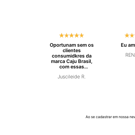
Oportunam sem os
Eu a
clientes
REN
consumidkres da
marca Caju Brasil,
com essas
campanhas
Juscileide R.
promocionais de
venda para que mais
pessoas conhecam e
se beneficiam com os
produtos de ótima
qualidade que vcs
entregam. Parabéns
#
Ao se cadastrar em nossa ne
pormaiscampanhaspromorcionais.