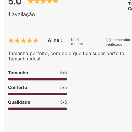
5.0
T
C
1 avaliação
Aline G.
há 4
comprador
meses
verificado
Tamanho perfeito, com bojo que fica super perfeito.
Tamanho ideal.
Tamanho
5/5
Conforto
5/5
Qualidade
5/5