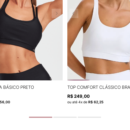
P
M
G
P
M
G
A BÁSICO PRETO
TOP COMFORT CLÁSSICO BR
R$
249
,
00
ADICIONAR À SACOLA
ADICIONAR À SACOL
56
,
00
ou até
4
x de
R$
62
,
25