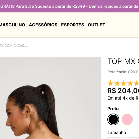
GRÁTIS Para Sul e Sudeste a partir de R$349 - Demais regiões a partir d
MASCULINO
ACESSÓRIOS
ESPORTES
OUTLET
TOP MX COM ALCAS FINAS PRETO
TOP MX 
Referência
:
020.
R$
204
,
0
Em até
4
x de
R
Preto
Tamanho