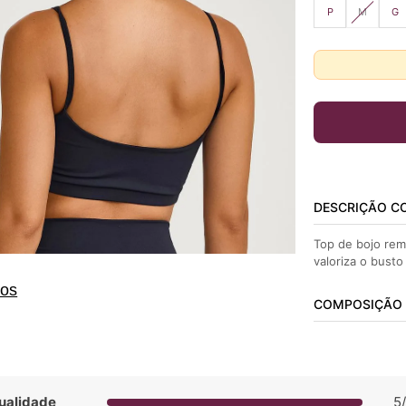
P
M
G
DESCRIÇÃO C
Top de bojo re
valoriza o busto
tos
COMPOSIÇÃO
ualidade
5