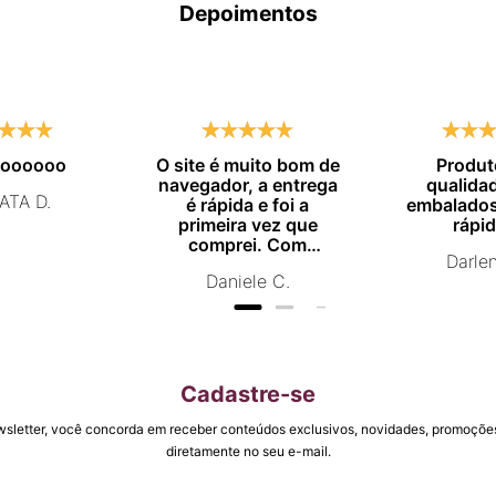
Depoimentos
moooooo
O site é muito bom de
Produt
navegador, a entrega
qualida
ATA D.
é rápida e foi a
embalados
primeira vez que
rápid
comprei. Com
Darle
certeza vou comprar
Daniele C.
novamente.
Cadastre-se
wsletter, você concorda em receber conteúdos exclusivos, novidades, promoções
diretamente no seu e-mail.