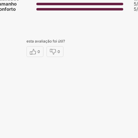
amanho
5
onforto
5
esta avaliação foi útil?
0
0