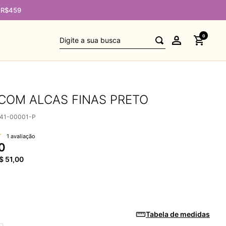
e R$459
Digite a sua busca
0
COM ALCAS FINAS PRETO
041-00001-P
1 avaliação
0
$
51
,
00
Tabela de medidas