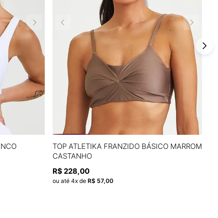
P
M
G
ANCO
TOP ATLETIKA FRANZIDO BÁSICO MARROM
T
CASTANHO
R$
A
ADICIONAR À SACOLA
R$
228
,
00
ou
ou até
4
x de
R$
57
,
00