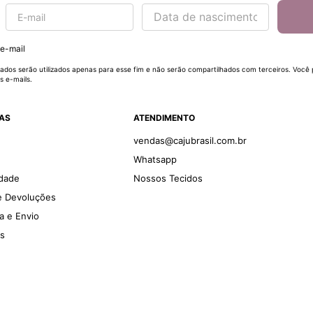
 e-mail
ados serão utilizados apenas para esse fim e não serão compartilhados com terceiros. Você
s e-mails.
DAS
ATENDIMENTO
vendas@cajubrasil.com.br
Whatsapp
idade
Nossos Tecidos
 e Devoluções
ga e Envio
es