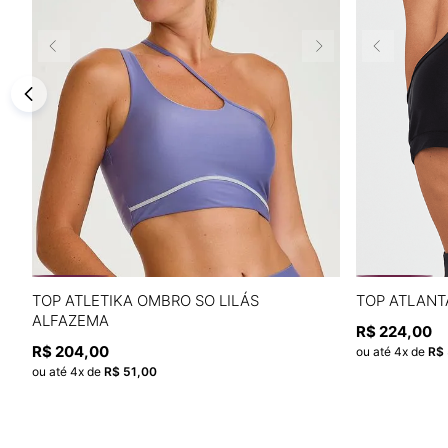
P
M
G
TOP ATLETIKA OMBRO SO LILÁS
TOP ATLANT
ALFAZEMA
R$
224
,
00
ADICIONAR À SACOLA
R$
204
,
00
ou até
4
x de
R$
ou até
4
x de
R$
51
,
00