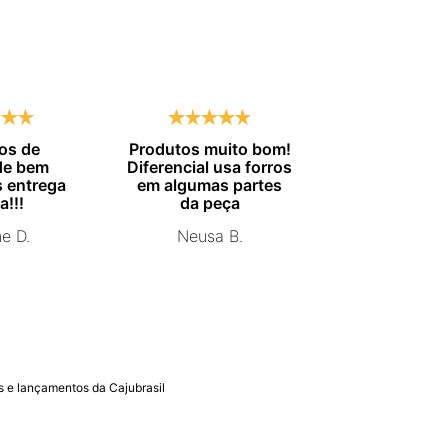
os de
Produtos muito bom!
Entrega no
de bem
Diferencial usa forros
combinado.
 entrega
em algumas partes
Marisa 
a!!!
da peça
ne D.
Neusa B.
 e lançamentos da Cajubrasil