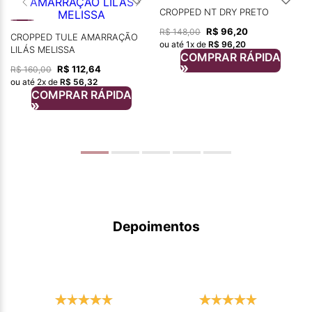
CROPPED NT DRY PRETO
R$
96
,
20
R$
148
,
00
CROPPED TULE AMARRAÇÃO
ou até
1
x de
R$
96
,
20
LILÁS MELISSA
COMPRAR RÁPIDA
R$
112
,
64
R$
160
,
00
ou até
2
x de
R$
56
,
32
COMPRAR RÁPIDA
Depoimentos