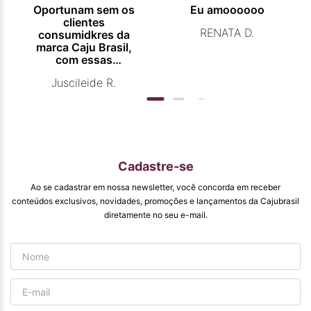
Oportunam sem os
Eu amoooooo
clientes
RENATA D.
consumidkres da
marca Caju Brasil,
com essas
campanhas
Juscileide R.
promocionais de
venda para que
mais pessoas
conhecam e se
beneficiam com os
produtos de ótima
qualidade que vcs
Cadastre-se
entregam. Parabéns
#
Ao se cadastrar em nossa newsletter, você concorda em receber
pormaiscampanhaspromorcionais.
conteúdos exclusivos, novidades, promoções e lançamentos da Cajubrasil
diretamente no seu e-mail.