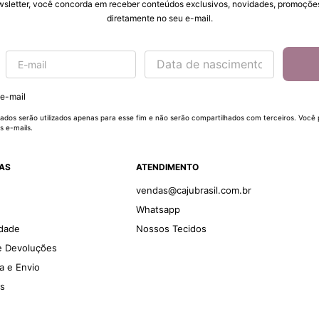
wsletter, você concorda em receber conteúdos exclusivos, novidades, promoções
diretamente no seu e-mail.
 e-mail
ados serão utilizados apenas para esse fim e não serão compartilhados com terceiros. Você
s e-mails.
DAS
ATENDIMENTO
vendas@cajubrasil.com.br
Whatsapp
idade
Nossos Tecidos
 e Devoluções
ga e Envio
es