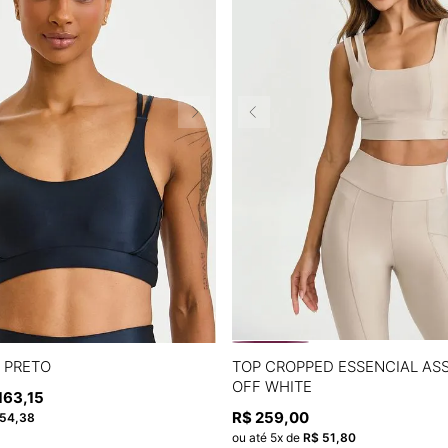
P
M
G
P
M
G
 PRETO
TOP CROPPED ESSENCIAL AS
OFF WHITE
163
,
15
ADICIONAR À SACOLA
ADICIONAR À SACOL
R$
259
,
00
54
,
38
ou até
5
x de
R$
51
,
80