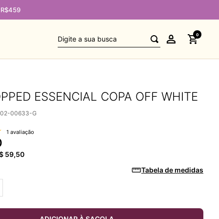
e R$459
Digite a sua busca
0
PPED ESSENCIAL COPA OFF WHITE
002-00633-G
1 avaliação
0
$
59
,
50
Tabela de medidas
ADICIONAR À SACOLA