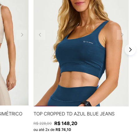
P
M
G
GG
SIMÉTRICO
TOP CROPPED TD AZUL BLUE JEANS
T
R$
148
,
20
R
R$
228
,
00
A
ADICIONAR À SACOLA
ou até
2
x de
R$
74
,
10
ou