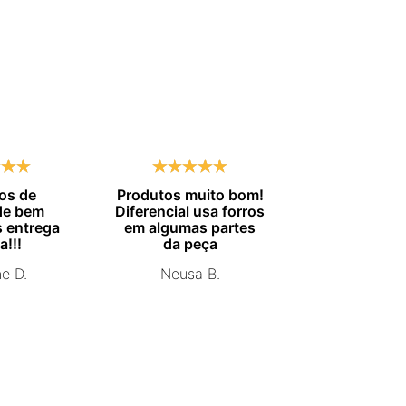
os de
Produtos muito bom!
Entrega no
de bem
Diferencial usa forros
combinado.
 entrega
em algumas partes
Marisa 
a!!!
da peça
ne D.
Neusa B.