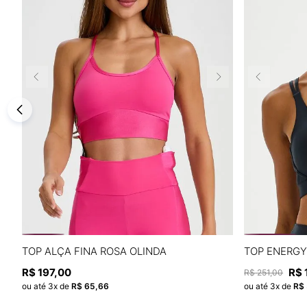
P
M
G
TOP ALÇA FINA ROSA OLINDA
TOP ENERGY
R$
197
,
00
R$
R$
251
,
00
ADICIONAR À SACOLA
ou até
3
x de
R$
65
,
66
ou até
3
x de
R$