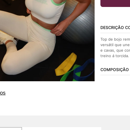
DESCRIÇÃO C
Top de bojo rem
versátil que une
e cavas, que co
treino á torcida.
COMPOSIÇÃO
tos