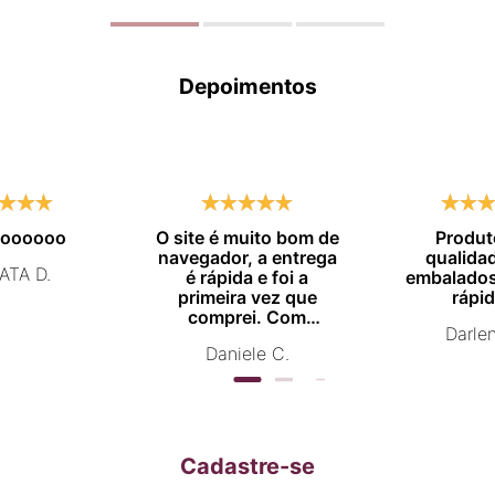
Depoimentos
moooooo
O site é muito bom de
Produt
navegador, a entrega
qualida
ATA D.
é rápida e foi a
embalados
primeira vez que
rápid
comprei. Com
Darle
certeza vou comprar
Daniele C.
novamente.
Cadastre-se