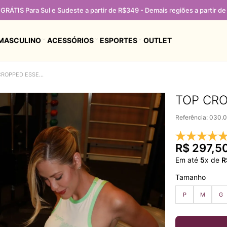
GRÁTIS Para Sul e Sudeste a partir de R$349 - Demais regiões a partir d
MASCULINO
ACESSÓRIOS
ESPORTES
OUTLET
TOP CROPPED ESSENCIAL COPA OFF WHITE
TOP CRO
Referência
:
030.
R$
297
,
5
Em até
5
x de
R
Tamanho
P
M
G