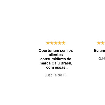
Oportunam sem os
Eu a
clientes
REN
consumidkres da
marca Caju Brasil,
com essas
campanhas
Juscileide R.
promocionais de
venda para que mais
pessoas conhecam e
se beneficiam com os
produtos de ótima
qualidade que vcs
entregam. Parabéns