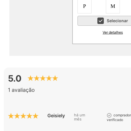
P
M
Selecionar
Ver detalhes
5.0
1 avaliação
Geisiely D.
há um
comprado
mês
verificado