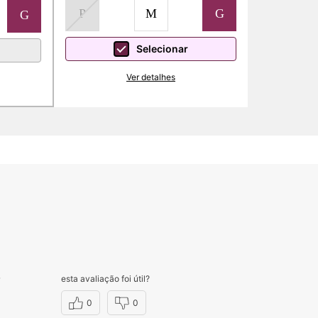
P
M
G
G
Selecionar
Ver detalhes
esta avaliação foi útil?
r
0
0