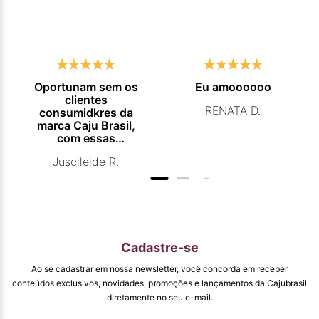
Oportunam sem os
Eu amoooooo
clientes
RENATA D.
consumidkres da
marca Caju Brasil,
com essas
campanhas
Juscileide R.
promocionais de
venda para que
mais pessoas
conhecam e se
beneficiam com os
produtos de ótima
qualidade que vcs
Cadastre-se
entregam. Parabéns
#
Ao se cadastrar em nossa newsletter, você concorda em receber
pormaiscampanhaspromorcionais.
conteúdos exclusivos, novidades, promoções e lançamentos da Cajubrasil
diretamente no seu e-mail.