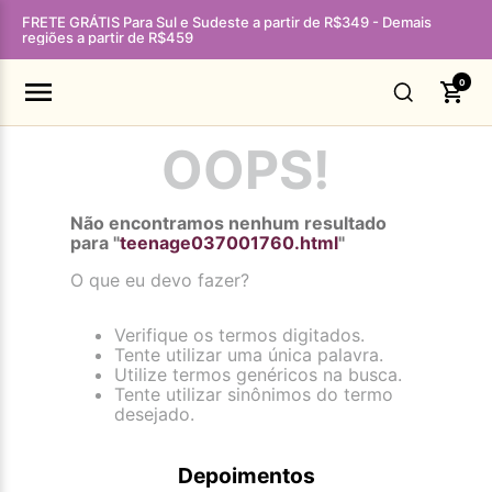
FRETE GRÁTIS Para Sul e Sudeste a partir de R$349 - Demais
regiões a partir de R$459
0
OOPS!
Não encontramos nenhum resultado
para "
teenage037001760.html
"
O que eu devo fazer?
Verifique os termos digitados.
Tente utilizar uma única palavra.
Utilize termos genéricos na busca.
Tente utilizar sinônimos do termo
desejado.
Depoimentos