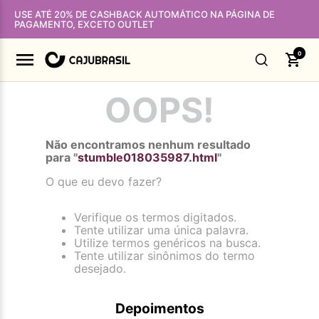
USE ATÉ 20% DE CASHBACK AUTOMÁTICO NA PÁGINA DE
PAGAMENTO, EXCETO OUTLET
0
OOPS!
Não encontramos nenhum resultado
para "
stumble018035987.html
"
O que eu devo fazer?
Verifique os termos digitados.
Tente utilizar uma única palavra.
Utilize termos genéricos na busca.
Tente utilizar sinônimos do termo
desejado.
Depoimentos