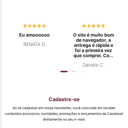
Eu amoooooo
O site é muito bom
de navegador, a
RENATA D.
entrega é rápida e
foi a primeira vez
que comprei. Com
certeza vou
Daniele C.
comprar
novamente.
Cadastre-se
Ao se cadastrar em nossa newsletter, você concorda em receber
conteúdos exclusivos, novidades, promoções e lançamentos da Cajubrasil
diretamente no seu e-mail.