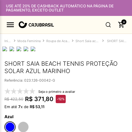
USE ATÉ 20% DE CASHBACK AUTOMÁTICO NA PÁGINA DE
PAGAMENTO, EXCETO OUTLET
0
Moda Feminina
Roupa de Academia Feminina
Short Saia academia
SHORT SAIA BEACH TENNIS PROTEÇÃO SOLAR AZUL MARINHO
SHORT SAIA BEACH TENNIS PROTEÇÃO
SOLAR AZUL MARINHO
Referência
:
023.126-00042-G
Seja o primeiro a avaliar
R$
371
,
80
R$
422
,
50
-
12%
Em até
7
x de
R$
53
,
11
Azul