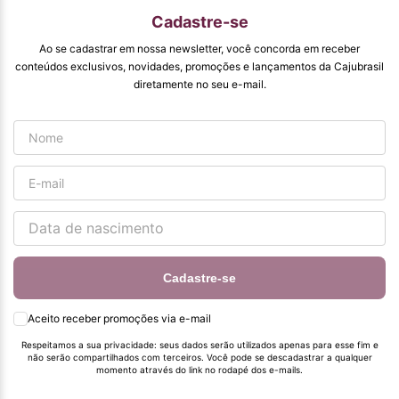
qualidade que vcs
Cadastre-se
entregam. Parabéns
#
Ao se cadastrar em nossa newsletter, você concorda em receber
pormaiscampanhaspromorcionais.
conteúdos exclusivos, novidades, promoções e lançamentos da Cajubrasil
diretamente no seu e-mail.
Cadastre-se
Aceito receber promoções via e-mail
Respeitamos a sua privacidade: seus dados serão utilizados apenas para esse fim e
não serão compartilhados com terceiros. Você pode se descadastrar a qualquer
momento através do link no rodapé dos e-mails.