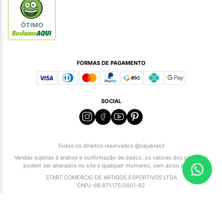
ÓTIMO
FORMAS DE PAGAMENTO
SOCIAL
Todos os direitos reservados @cajubrasil
Vendas sujeitas à análise e confirmação de dados. os valores dos produtos
podem ser alterados no site a qualquer momento, sem aviso prévio.
START COMERCIO DE ARTIGOS ESPORTIVOS LTDA
CNPJ: 66.871.175/0001-82
Atendimento ao cliente/WhatsApp: 17 99794-3739