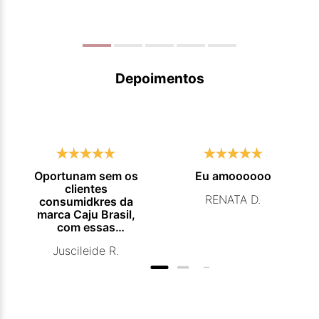
Depoimentos
Oportunam sem os
Eu amoooooo
clientes
RENATA D.
consumidkres da
marca Caju Brasil,
com essas
campanhas
Juscileide R.
promocionais de
venda para que
mais pessoas
conhecam e se
beneficiam com os
produtos de ótima