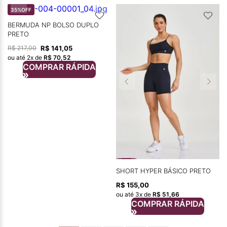
35%
OFF
BERMUDA NP BOLSO DUPLO
PRETO
R$
141
,
05
R$
217
,
00
ou até
2
x de
R$
70
,
52
COMPRAR RÁPIDA
SHORT HYPER BÁSICO PRETO
R$
155
,
00
ou até
3
x de
R$
51
,
66
COMPRAR RÁPIDA