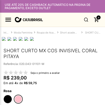
USE ATÉ 20% DE CASHBACK AUTOMÁTICO NA PÁGINA DE
PAGAMENTO, EXCETO OUTLET
0
Moda Feminina
Roupa de Academia Feminina
Short academia feminino
SHORT CURTO MX COS INVISIVEL CORAL PITAYA
SHORT CURTO MX COS INVISIVEL CORAL
PITAYA
Referência
:
020.043-01101-M
Seja o primeiro a avaliar
R$
239
,
00
Em até
4
x de
R$
59
,
75
Rosa