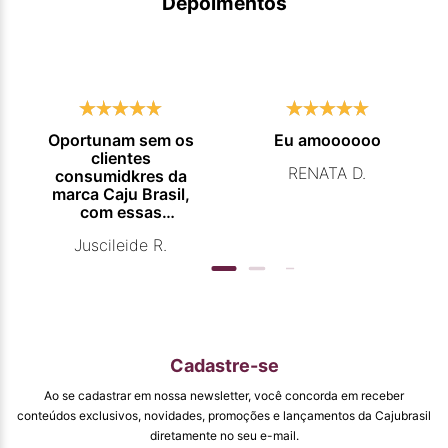
Depoimentos
Oportunam sem os
Eu amoooooo
clientes
RENATA D.
consumidkres da
marca Caju Brasil,
com essas
campanhas
Juscileide R.
promocionais de
venda para que
mais pessoas
conhecam e se
beneficiam com os
produtos de ótima
qualidade que vcs
Cadastre-se
entregam. Parabéns
#
Ao se cadastrar em nossa newsletter, você concorda em receber
pormaiscampanhaspromorcionais.
conteúdos exclusivos, novidades, promoções e lançamentos da Cajubrasil
diretamente no seu e-mail.