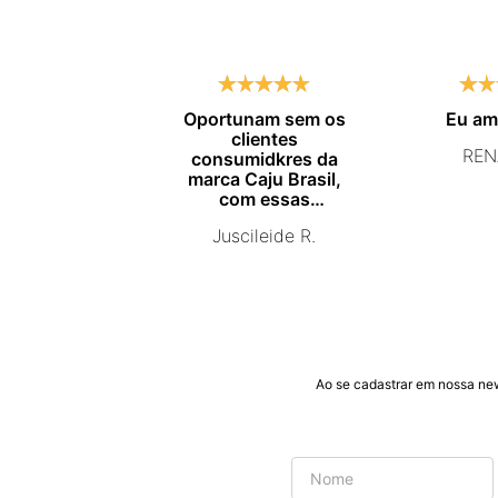
Oportunam sem os
Eu a
clientes
REN
consumidkres da
marca Caju Brasil,
com essas
campanhas
Juscileide R.
promocionais de
venda para que mais
pessoas conhecam e
se beneficiam com os
produtos de ótima
qualidade que vcs
entregam. Parabéns
#
Ao se cadastrar em nossa ne
pormaiscampanhaspromorcionais.