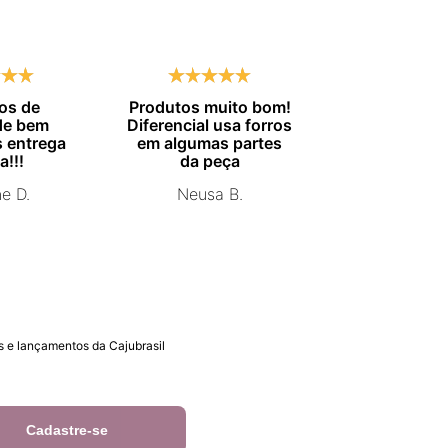
os de
Produtos muito bom!
Entrega no
de bem
Diferencial usa forros
combinado.
 entrega
em algumas partes
Marisa 
a!!!
da peça
ne D.
Neusa B.
 e lançamentos da Cajubrasil
Cadastre-se