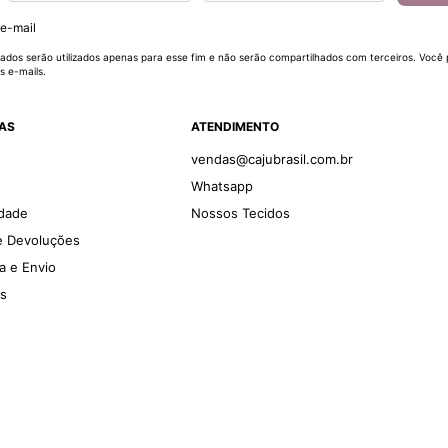
 e-mail
ados serão utilizados apenas para esse fim e não serão compartilhados com terceiros. Você
s e-mails.
DAS
ATENDIMENTO
vendas@cajubrasil.com.br
Whatsapp
idade
Nossos Tecidos
 e Devoluções
ga e Envio
es