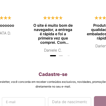
moooooo
O site é muito bom de
Produt
navegador, a entrega
qualida
ATA D.
é rápida e foi a
embalados
primeira vez que
rápid
comprei. Com
Darle
certeza vou comprar
Daniele C.
novamente.
Cadastre-se
wsletter, você concorda em receber conteúdos exclusivos, novidades, promoções
diretamente no seu e-mail.