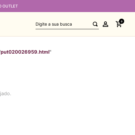
O OUTLET
Digite a sua busca
0
"
put020026959.html
"
jado.