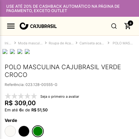
USE ATÉ 20% DE CASHBACK AUTOMÁTICO NA PÁGINA DE
PAGAMENTO, EXCETO OUTLET
0
Moda masculina
Roupa de Academia Masculina
Camiseta academia masculina
POLO MASCULINA CAJUBRASIL VERDE CROCO
POLO MASCULINA CAJUBRASIL VERDE
CROCO
Referência
:
023.128-00555-G
Seja o primeiro a avaliar
R$
309
,
00
Em até
6
x de
R$
51
,
50
Verde