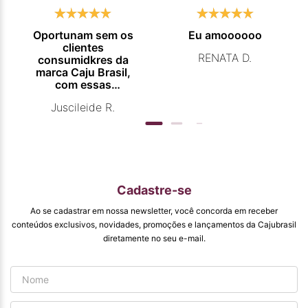
Oportunam sem os
Eu amoooooo
clientes
RENATA D.
consumidkres da
marca Caju Brasil,
com essas
campanhas
Juscileide R.
promocionais de
venda para que
mais pessoas
conhecam e se
beneficiam com os
produtos de ótima
qualidade que vcs
Cadastre-se
entregam. Parabéns
#
Ao se cadastrar em nossa newsletter, você concorda em receber
pormaiscampanhaspromorcionais.
conteúdos exclusivos, novidades, promoções e lançamentos da Cajubrasil
diretamente no seu e-mail.