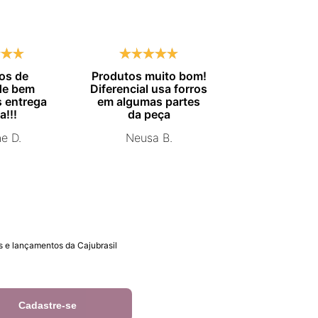
os de
Produtos muito bom!
Entrega no
de bem
Diferencial usa forros
combinado.
 entrega
em algumas partes
Marisa 
a!!!
da peça
ne D.
Neusa B.
 e lançamentos da Cajubrasil
Cadastre-se