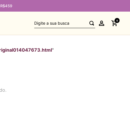
e R$459
Digite a sua busca
0
riginal014047673.html
"
do.