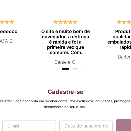
moooooo
O site é muito bom de
Produt
navegador, a entrega
qualida
ATA D.
é rápida e foi a
embalados
primeira vez que
rápid
comprei. Com
Darle
certeza vou comprar
Daniele C.
novamente.
Cadastre-se
wsletter, você concorda em receber conteúdos exclusivos, novidades, promoções
diretamente no seu e-mail.