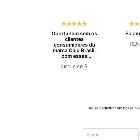
Oportunam sem os
Eu a
clientes
REN
consumidkres da
marca Caju Brasil,
com essas
campanhas
Juscileide R.
promocionais de
venda para que mais
pessoas conhecam e
se beneficiam com os
produtos de ótima
qualidade que vcs
entregam. Parabéns
#
Ao se cadastrar em nossa ne
pormaiscampanhaspromorcionais.