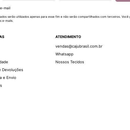
 e-mail
ados serão utilizados apenas para esse fim e não serão compartilhados com terceiros. Você
s e-mails.
DAS
ATENDIMENTO
vendas@cajubrasil.com.br
Whatsapp
idade
Nossos Tecidos
 e Devoluções
ga e Envio
es