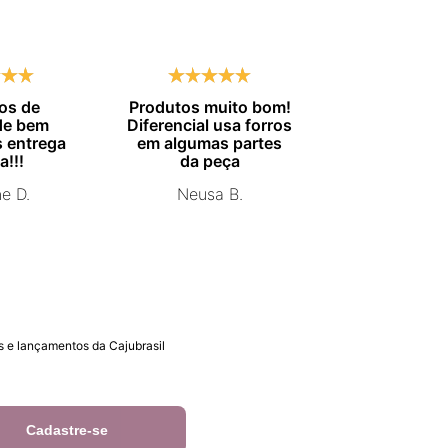
os de
Produtos muito bom!
Entrega no
de bem
Diferencial usa forros
combinado.
 entrega
em algumas partes
Marisa 
a!!!
da peça
ne D.
Neusa B.
 e lançamentos da Cajubrasil
Cadastre-se