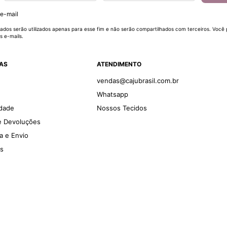
 e-mail
ados serão utilizados apenas para esse fim e não serão compartilhados com terceiros. Você
s e-mails.
DAS
ATENDIMENTO
vendas@cajubrasil.com.br
Whatsapp
idade
Nossos Tecidos
 e Devoluções
ga e Envio
es