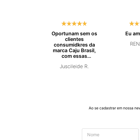
Oportunam sem os
Eu a
clientes
REN
consumidkres da
marca Caju Brasil,
com essas
campanhas
Juscileide R.
promocionais de
venda para que mais
pessoas conhecam e
se beneficiam com os
produtos de ótima
qualidade que vcs
entregam. Parabéns
#
Ao se cadastrar em nossa ne
pormaiscampanhaspromorcionais.