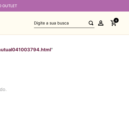
O OUTLET
Digite a sua busca
0
utual041003794.html
"
do.