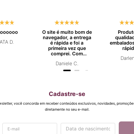
moooooo
O site é muito bom de
Produt
navegador, a entrega
qualida
ATA D.
é rápida e foi a
embalados
primeira vez que
rápid
comprei. Com
Darle
certeza vou comprar
Daniele C.
novamente.
Cadastre-se
wsletter, você concorda em receber conteúdos exclusivos, novidades, promoções
diretamente no seu e-mail.